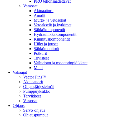
PRO tehonsäädettävät
Varaosat
Aktuaattorit
Anodit
Murto- ja vetosokat
Vetoakselit ja kytkimet
Sähkökomponentit
Hydrauliikkakomponentit
Kiinnityskomponentit
Hiilet ja jouset
Sähkömoottorit
Potkurit
Tiivisteet
Vaihteistot ja moottorinpidikkeet
Muut
Vakaajat
Vector Fins™
Aktuaattorit
Ohjausjärjestelmät
Pumppuyksikkö
Tarvikkeet
Varaosat
Ohjaus
Servo-ohjaus
Ohjauspumput