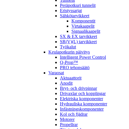
Tunnelit
Peräpotkuri tunnelit
Eristyssarjat
Sähkötarvikkeet
Komponentit
Virtakaapelit
Signaalikaapelit
SX & EX tarvikkeet
SR(V)(L) tarvikkeet
Työkalut
Keulapotkurin päivitys
Intelligent Power Control
Q-Prop™
PRO tehonsäätö
Varaosat
Aktuaattorit
Anodit
Bryt- och drivpinnar
Drivaxlar och kopplingar
Elektriska komponenter
Hydrauliska komponenter
Infästningskomponenter
Kol och fjädrar
Motorer
Propellrar