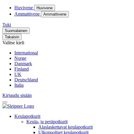
Huvivene
Huvivene
Ammattivene
Ammattivene
Tuki
Suomalainen
Takaisin
Valitse kieli
International
Norge
Danmark
Finland
UK
Deutschland
Italia
Kirjaudu sisään
Keulapotkurit
Keula- ja peräpotkurit
Alaslaskettavat keulapotkurit
Ulkopuoliset keulapotkurit