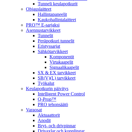
Tunneli keulapotkurit
Ohjauslaitteet
Hallintapaneelit
Kaukohallintalaitteet
PRO™ E-sarjaksi
Asennustarvikkeet
Tunnelit
Peräpotkuri tunnelit
Eristyssarjat
Sähkötarvikkeet
Komponentit
Virtakaapelit
Signaalikaapelit
SX & EX tarvikkeet
SR(V)(L) tarvikkeet
Työkalut
Keulapotkurin päivitys
Intelligent Power Control
Q-Prop™
PRO tehonsäätö
Varaosat
Aktuaattorit
Anodit
Bryt- och drivpinnar
Drivaxlar och kopplingar