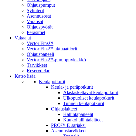
Ohjauspumput
Sylinterit
Asennusosat
Varaosat
Ohjauspyörät
Peräsimet
Vakaajat
Vector Fins™
Vector Fins™ aktuaattiorit
Ohjauspaneeli
Vector Fins™-pumppuyksikkö
Tarvikkeet
Reservdelar
Katso lisää
Keulapotkurit
Keula- ja peräpotkurit
Alaslaskettavat keulapotkurit
Ulkopuoliset keulapotkurit
Tunneli keulapotkurit
Ohjauslaitteet
Hallintapaneelit
Kaukohallintalaitteet
PRO™ E-sarjaksi
Asennustarvikkeet