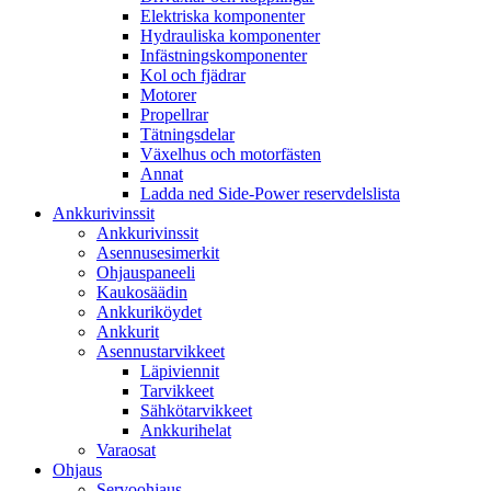
Elektriska komponenter
Hydrauliska komponenter
Infästningskomponenter
Kol och fjädrar
Motorer
Propellrar
Tätningsdelar
Växelhus och motorfästen
Annat
Ladda ned Side-Power reservdelslista
Ankkurivinssit
Ankkurivinssit
Asennusesimerkit
Ohjauspaneeli
Kaukosäädin
Ankkuriköydet
Ankkurit
Asennustarvikkeet
Läpiviennit
Tarvikkeet
Sähkötarvikkeet
Ankkurihelat
Varaosat
Ohjaus
Servoohjaus