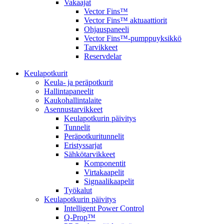
Vakaajat
Vector Fins™
Vector Fins™ aktuaattiorit
Ohjauspaneeli
Vector Fins™-pumppuyksikkö
Tarvikkeet
Reservdelar
Keulapotkurit
Keula- ja peräpotkurit
Hallintapaneelit
Kaukohallintalaite
Asennustarvikkeet
Keulapotkurin päivitys
Tunnelit
Peräpotkuritunnelit
Eristyssarjat
Sähkötarvikkeet
Komponentit
Virtakaapelit
Signaalikaapelit
Työkalut
Keulapotkurin päivitys
Intelligent Power Control
Q-Prop™