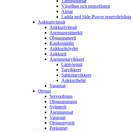
Tätningsdelar
Växelhus och motorfästen
Annat
Ladda ned Side-Power reservdelslista
Ankkurivinssit
Ankkurivinssit
Asennusesimerkit
Ohjauspaneeli
Kaukosäädin
Ankkuriköydet
Ankkurit
Asennustarvikkeet
Läpiviennit
Tarvikkeet
Sähkötarvikkeet
Ankkurihelat
Varaosat
Ohjaus
Servoohjaus
Ohjauspumput
Sylinterit
Asennusosat
Varaosat
Ohjauspyörät
Peräsimet