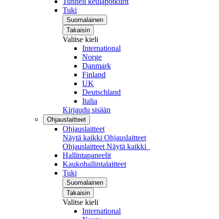
Tunneli keulapotkurit
Tuki
Suomalainen
Takaisin
Valitse kieli
International
Norge
Danmark
Finland
UK
Deutschland
Italia
Kirjaudu sisään
Ohjauslaitteet
Ohjauslaitteet
Näytä kaikki Ohjauslaitteet
Ohjauslaitteet
Näytä kaikki
Hallintapaneelit
Kaukohallintalaitteet
Tuki
Suomalainen
Takaisin
Valitse kieli
International