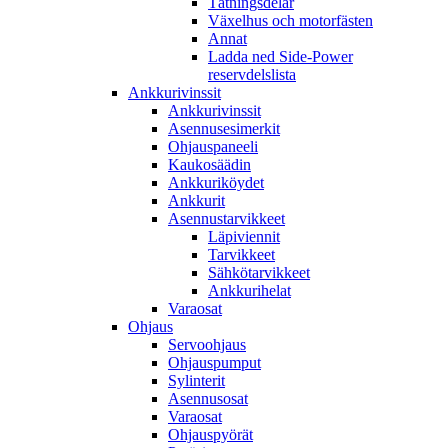
Tätningsdelar
Växelhus och motorfästen
Annat
Ladda ned Side-Power
reservdelslista
Ankkurivinssit
Ankkurivinssit
Asennusesimerkit
Ohjauspaneeli
Kaukosäädin
Ankkuriköydet
Ankkurit
Asennustarvikkeet
Läpiviennit
Tarvikkeet
Sähkötarvikkeet
Ankkurihelat
Varaosat
Ohjaus
Servoohjaus
Ohjauspumput
Sylinterit
Asennusosat
Varaosat
Ohjauspyörät