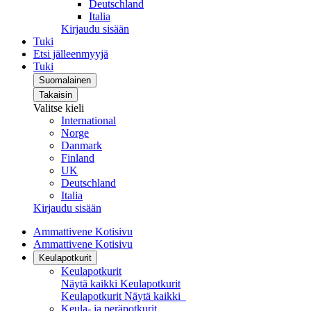
Deutschland
Italia
Kirjaudu sisään
Tuki
Etsi jälleenmyyjä
Tuki
Suomalainen
Takaisin
Valitse kieli
International
Norge
Danmark
Finland
UK
Deutschland
Italia
Kirjaudu sisään
Ammattivene Kotisivu
Ammattivene Kotisivu
Keulapotkurit
Keulapotkurit
Näytä kaikki Keulapotkurit
Keulapotkurit
Näytä kaikki
Keula- ja peräpotkurit