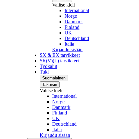
Valitse kieli
International
Norge
Danmark
Finland
UK
Deutschland
Italia
Kirjaudu sisään
SX & EX tarvikkeet
SR(V)(L) tarvikkeet
Työkalut
Tuki
Suomalainen
Takaisin
Valitse kieli
International
Norge
Danmark
Finland
UK
Deutschland
Italia
Kirjaudu sisään