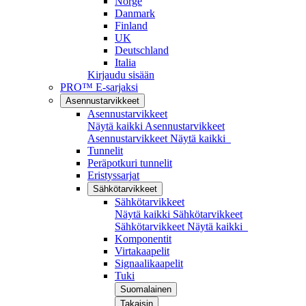
Norge
Danmark
Finland
UK
Deutschland
Italia
Kirjaudu sisään
PRO™ E-sarjaksi
Asennustarvikkeet
Asennustarvikkeet
Näytä kaikki Asennustarvikkeet
Asennustarvikkeet
Näytä kaikki
Tunnelit
Peräpotkuri tunnelit
Eristyssarjat
Sähkötarvikkeet
Sähkötarvikkeet
Näytä kaikki Sähkötarvikkeet
Sähkötarvikkeet
Näytä kaikki
Komponentit
Virtakaapelit
Signaalikaapelit
Tuki
Suomalainen
Takaisin