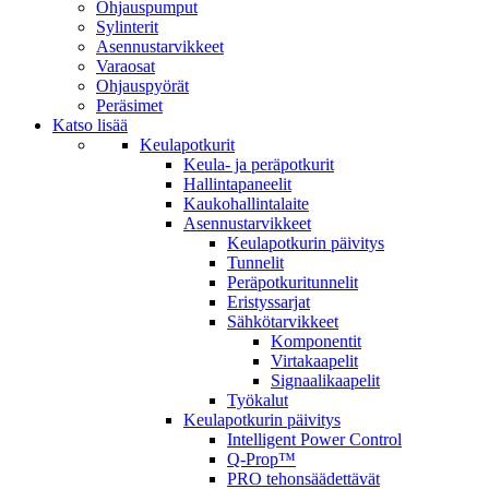
Ohjauspumput
Sylinterit
Asennustarvikkeet
Varaosat
Ohjauspyörät
Peräsimet
Katso lisää
Keulapotkurit
Keula- ja peräpotkurit
Hallintapaneelit
Kaukohallintalaite
Asennustarvikkeet
Keulapotkurin päivitys
Tunnelit
Peräpotkuritunnelit
Eristyssarjat
Sähkötarvikkeet
Komponentit
Virtakaapelit
Signaalikaapelit
Työkalut
Keulapotkurin päivitys
Intelligent Power Control
Q-Prop™
PRO tehonsäädettävät