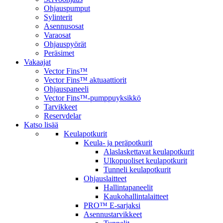
Ohjauspumput
Sylinterit
Asennusosat
Varaosat
Ohjauspyörät
Peräsimet
Vakaajat
Vector Fins™
Vector Fins™ aktuaattiorit
Ohjauspaneeli
Vector Fins™-pumppuyksikkö
Tarvikkeet
Reservdelar
Katso lisää
Keulapotkurit
Keula- ja peräpotkurit
Alaslaskettavat keulapotkurit
Ulkopuoliset keulapotkurit
Tunneli keulapotkurit
Ohjauslaitteet
Hallintapaneelit
Kaukohallintalaitteet
PRO™ E-sarjaksi
Asennustarvikkeet