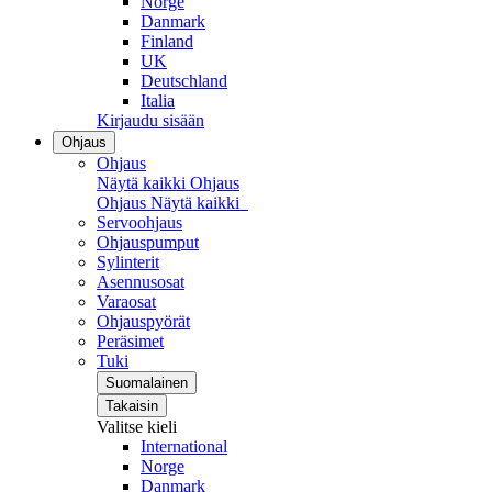
Norge
Danmark
Finland
UK
Deutschland
Italia
Kirjaudu sisään
Ohjaus
Ohjaus
Näytä kaikki Ohjaus
Ohjaus
Näytä kaikki
Servoohjaus
Ohjauspumput
Sylinterit
Asennusosat
Varaosat
Ohjauspyörät
Peräsimet
Tuki
Suomalainen
Takaisin
Valitse kieli
International
Norge
Danmark