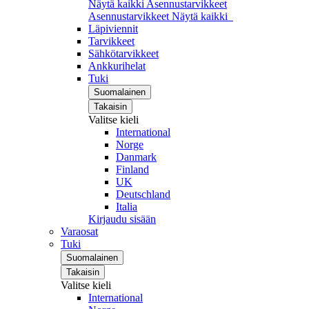
Näytä kaikki Asennustarvikkeet
Asennustarvikkeet
Näytä kaikki
Läpiviennit
Tarvikkeet
Sähkötarvikkeet
Ankkurihelat
Tuki
Suomalainen
Takaisin
Valitse kieli
International
Norge
Danmark
Finland
UK
Deutschland
Italia
Kirjaudu sisään
Varaosat
Tuki
Suomalainen
Takaisin
Valitse kieli
International