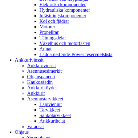
Elektriska komponenter
Hydrauliska komponenter
Infästningskomponenter
Kol och fjädrar
Motorer
Propellrar
Tätningsdelar
Växelhus och motorfästen
Annat
Ladda ned Side-Power reservdelslista
Ankkurivinssit
Ankkurivinssit
Asennusesimerkit
Ohjauspaneeli
Kaukosäädin
Ankkuriköydet
Ankkurit
Asennustarvikkeet
Läpiviennit
Tarvikkeet
Sähkötarvikkeet
Ankkurihelat
Varaosat
Ohjaus
Servoohjaus