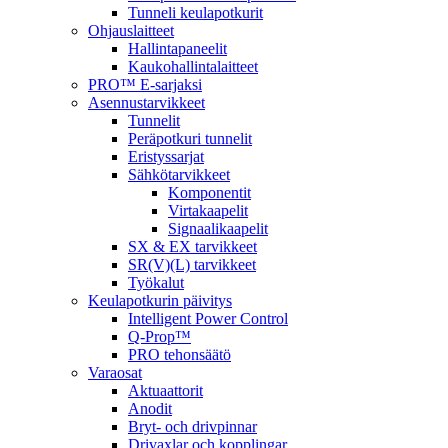
Tunneli keulapotkurit
Ohjauslaitteet
Hallintapaneelit
Kaukohallintalaitteet
PRO™ E-sarjaksi
Asennustarvikkeet
Tunnelit
Peräpotkuri tunnelit
Eristyssarjat
Sähkötarvikkeet
Komponentit
Virtakaapelit
Signaalikaapelit
SX & EX tarvikkeet
SR(V)(L) tarvikkeet
Työkalut
Keulapotkurin päivitys
Intelligent Power Control
Q-Prop™
PRO tehonsäätö
Varaosat
Aktuaattorit
Anodit
Bryt- och drivpinnar
Drivaxlar och kopplingar