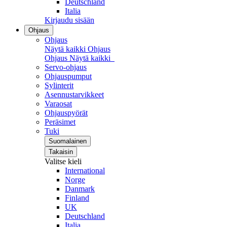
Deutschland
Italia
Kirjaudu sisään
Ohjaus
Ohjaus
Näytä kaikki Ohjaus
Ohjaus
Näytä kaikki
Servo-ohjaus
Ohjauspumput
Sylinterit
Asennustarvikkeet
Varaosat
Ohjauspyörät
Peräsimet
Tuki
Suomalainen
Takaisin
Valitse kieli
International
Norge
Danmark
Finland
UK
Deutschland
Italia