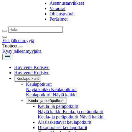
Asennustarvikkeet
Varaosat
Ohjauspyörät
Peräsimet
Etsi jälleenmyyjä
Tuotteet
Kysy jälleenmyyjältä
Huvivene Kotisivu
Huvivene Kotisivu
Keulapotkurit
Keulapotkurit
Näytä kaikki Keulapotkurit
Keulapotkurit
Näytä kaikki
Keula- ja peräpotkurit
Keula- ja peräpotkurit
Näytä kaikki Keula- ja peräpotkurit
Keula- ja peräpotkurit
Näytä kaikki
Alaslaskettavat keulapotkurit
Ulkopuoliset keulapotkurit