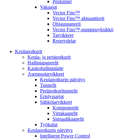
Peräsimet
Vakaajat
Vector Fins™
Vector Fins™ aktuaattiorit
Ohjauspaneeli
Vector Fins™-pumppuyksikkö
Tarvikkeet
Reservdelar
Keulapotkurit
Keula- ja peräpotkurit
Hallintapaneelit
Kaukohallintalaite
Asennustarvikkeet
Keulapotkurin päivitys
Tunnelit
Peräpotkuritunnelit
Eristyssarjat
Sähkötarvikkeet
Komponentit
Virtakaapelit
Signaalikaapelit
Työkalut
Keulapotkurin päivitys
Intelligent Power Control