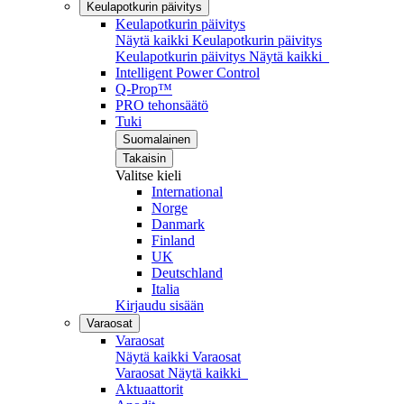
Keulapotkurin päivitys
Keulapotkurin päivitys
Näytä kaikki Keulapotkurin päivitys
Keulapotkurin päivitys
Näytä kaikki
Intelligent Power Control
Q-Prop™
PRO tehonsäätö
Tuki
Suomalainen
Takaisin
Valitse kieli
International
Norge
Danmark
Finland
UK
Deutschland
Italia
Kirjaudu sisään
Varaosat
Varaosat
Näytä kaikki Varaosat
Varaosat
Näytä kaikki
Aktuaattorit