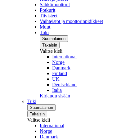
Sähkömoottorit
Potkurit
Tiivisteet
Vaihteistot ja moottorinpidikkeet
Muut
Tuki
Suomalainen
Takaisin
Valitse kieli
International
Norge
Danmark
Finland
UK
Deutschland
Italia
Kirjaudu sisään
Tuki
Suomalainen
Takaisin
Valitse kieli
International
Norge
Danmark