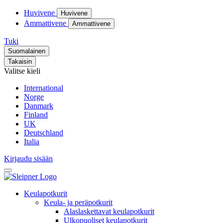
Huvivene
Huvivene
Ammattivene
Ammattivene
Tuki
Suomalainen
Takaisin
Valitse kieli
International
Norge
Danmark
Finland
UK
Deutschland
Italia
Kirjaudu sisään
Keulapotkurit
Keula- ja peräpotkurit
Alaslaskettavat keulapotkurit
Ulkopuoliset keulapotkurit