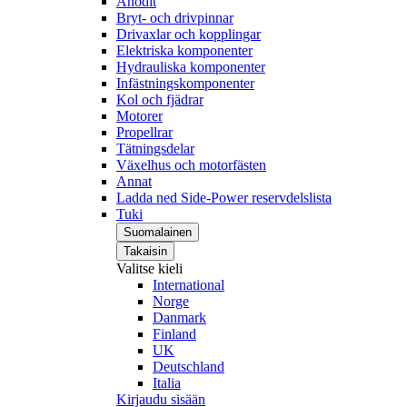
Anodit
Bryt- och drivpinnar
Drivaxlar och kopplingar
Elektriska komponenter
Hydrauliska komponenter
Infästningskomponenter
Kol och fjädrar
Motorer
Propellrar
Tätningsdelar
Växelhus och motorfästen
Annat
Ladda ned Side-Power reservdelslista
Tuki
Suomalainen
Takaisin
Valitse kieli
International
Norge
Danmark
Finland
UK
Deutschland
Italia
Kirjaudu sisään