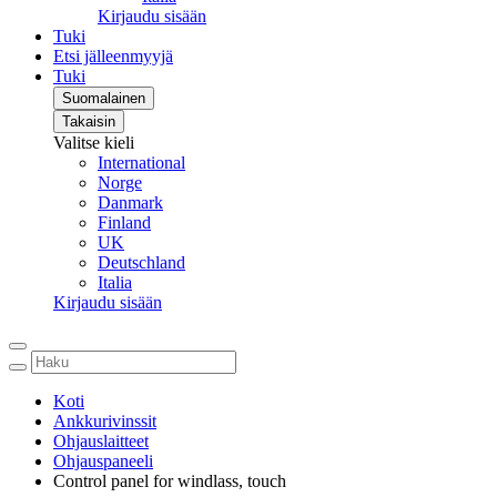
Kirjaudu sisään
Tuki
Etsi jälleenmyyjä
Tuki
Suomalainen
Takaisin
Valitse kieli
International
Norge
Danmark
Finland
UK
Deutschland
Italia
Kirjaudu sisään
Koti
Ankkurivinssit
Ohjauslaitteet
Ohjauspaneeli
Control panel for windlass, touch