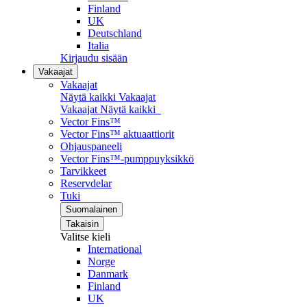
Finland
UK
Deutschland
Italia
Kirjaudu sisään
Vakaajat
Vakaajat
Näytä kaikki Vakaajat
Vakaajat
Näytä kaikki
Vector Fins™
Vector Fins™ aktuaattiorit
Ohjauspaneeli
Vector Fins™-pumppuyksikkö
Tarvikkeet
Reservdelar
Tuki
Suomalainen
Takaisin
Valitse kieli
International
Norge
Danmark
Finland
UK