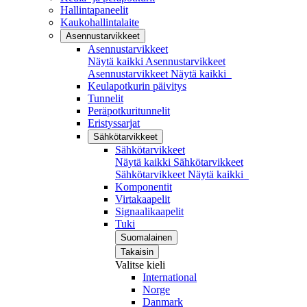
Hallintapaneelit
Kaukohallintalaite
Asennustarvikkeet
Asennustarvikkeet
Näytä kaikki Asennustarvikkeet
Asennustarvikkeet
Näytä kaikki
Keulapotkurin päivitys
Tunnelit
Peräpotkuritunnelit
Eristyssarjat
Sähkötarvikkeet
Sähkötarvikkeet
Näytä kaikki Sähkötarvikkeet
Sähkötarvikkeet
Näytä kaikki
Komponentit
Virtakaapelit
Signaalikaapelit
Tuki
Suomalainen
Takaisin
Valitse kieli
International
Norge
Danmark