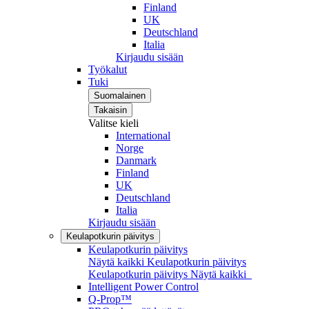
Finland
UK
Deutschland
Italia
Kirjaudu sisään
Työkalut
Tuki
Suomalainen
Takaisin
Valitse kieli
International
Norge
Danmark
Finland
UK
Deutschland
Italia
Kirjaudu sisään
Keulapotkurin päivitys
Keulapotkurin päivitys
Näytä kaikki Keulapotkurin päivitys
Keulapotkurin päivitys
Näytä kaikki
Intelligent Power Control
Q-Prop™