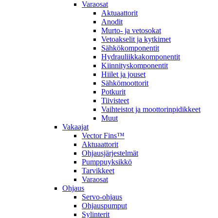
Varaosat
Aktuaattorit
Anodit
Murto- ja vetosokat
Vetoakselit ja kytkimet
Sähkökomponentit
Hydrauliikkakomponentit
Kiinnityskomponentit
Hiilet ja jouset
Sähkömoottorit
Potkurit
Tiivisteet
Vaihteistot ja moottorinpidikkeet
Muut
Vakaajat
Vector Fins™
Aktuaattorit
Ohjausjärjestelmät
Pumppuyksikkö
Tarvikkeet
Varaosat
Ohjaus
Servo-ohjaus
Ohjauspumput
Sylinterit