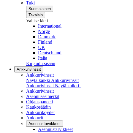
Tuki
Suomalainen
Takaisin
Valitse kieli
International
Norge
Danmark
Finland
UK
Deutschland
Italia
Kirjaudu sisään
Ankkurivinssit
Ankkurivinssit
Näytä kaikki Ankkurivinssit
Ankkurivinssit
Näytä kaikki
Ankkurivinssit
Asennusesimerkit
Ohjauspaneeli
Kaukosäädin
Ankkuriköydet
Ankkurit
Asennustarvikkeet
Asennustarvikkeet