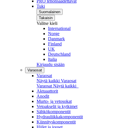
PRO tehonsäädettävät
Tuki
Suomalainen
Takaisin
Valitse kieli
International
Norge
Danmark
Finland
UK
Deutschland
Italia
Kirjaudu sisään
Varaosat
Varaosat
Näytä kaikki Varaosat
Varaosat
Näytä kaikki
Aktuaattorit
Anodit
Murto- ja vetosokat
Vetoakselit ja kytkimet
Sähkökomponentit
Hydrauliikkakomponentit
Kiinnityskomponentit
Hiilet ja jouset