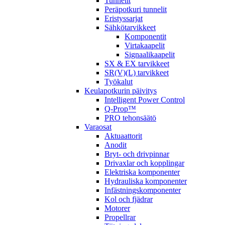
Tunnelit
Peräpotkuri tunnelit
Eristyssarjat
Sähkötarvikkeet
Komponentit
Virtakaapelit
Signaalikaapelit
SX & EX tarvikkeet
SR(V)(L) tarvikkeet
Työkalut
Keulapotkurin päivitys
Intelligent Power Control
Q-Prop™
PRO tehonsäätö
Varaosat
Aktuaattorit
Anodit
Bryt- och drivpinnar
Drivaxlar och kopplingar
Elektriska komponenter
Hydrauliska komponenter
Infästningskomponenter
Kol och fjädrar
Motorer
Propellrar