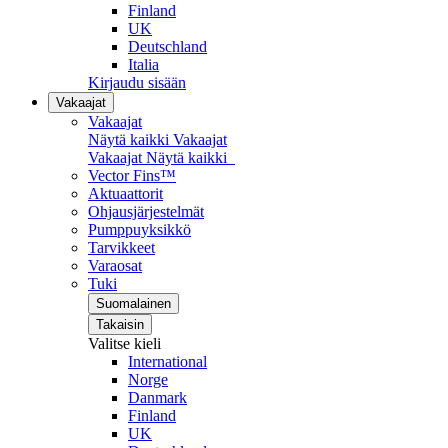
Finland
UK
Deutschland
Italia
Kirjaudu sisään
Vakaajat
Vakaajat
Näytä kaikki Vakaajat
Vakaajat
Näytä kaikki
Vector Fins™
Aktuaattorit
Ohjausjärjestelmät
Pumppuyksikkö
Tarvikkeet
Varaosat
Tuki
Suomalainen
Takaisin
Valitse kieli
International
Norge
Danmark
Finland
UK