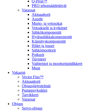
Q-Prop™
PRO tehonsäädettävät
Varaosat
Aktuaattorit
Anodit
Murto- ja vetosokat
Vetoakselit ja kytkimet
Sähkökomponentit
Hydrauliikkakomponentit
Kiinnityskomponentit
Hiilet ja jouset
Sähkömoottorit
Potkurit
Tiivisteet
Vaihteistot ja moottorinpidikkeet
Muut
Vakaajat
Vector Fins™
Aktuaattorit
Ohjausjärjestelmät
Pumppuyksikkö
Tarvikkeet
Varaosat
Ohjaus
Servo-ohjaus