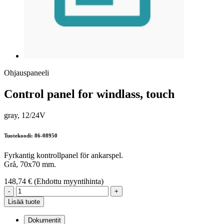
Ohjauspaneeli
Control panel for windlass, touch
gray, 12/24V
Tuotekoodi: 86-08950
Fyrkantig kontrollpanel för ankarspel.
Grå, 70x70 mm.
148,74 €
(Ehdottu myyntihinta)
-
+
Lisää tuote
Dokumentit