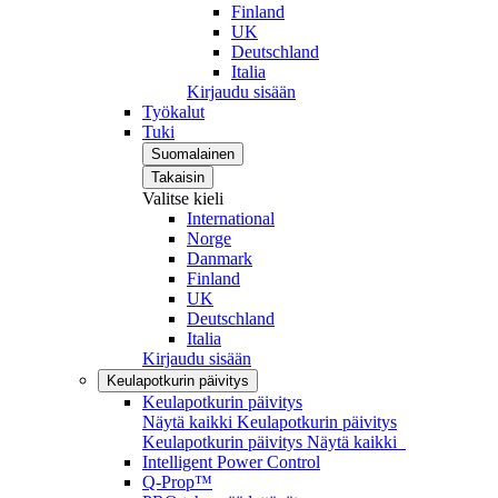
Finland
UK
Deutschland
Italia
Kirjaudu sisään
Työkalut
Tuki
Suomalainen
Takaisin
Valitse kieli
International
Norge
Danmark
Finland
UK
Deutschland
Italia
Kirjaudu sisään
Keulapotkurin päivitys
Keulapotkurin päivitys
Näytä kaikki Keulapotkurin päivitys
Keulapotkurin päivitys
Näytä kaikki
Intelligent Power Control
Q-Prop™