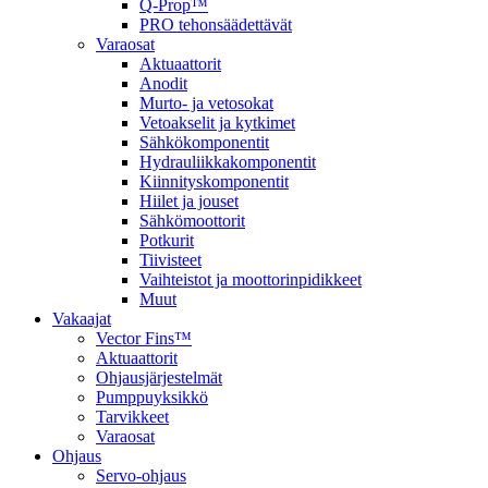
Q-Prop™
PRO tehonsäädettävät
Varaosat
Aktuaattorit
Anodit
Murto- ja vetosokat
Vetoakselit ja kytkimet
Sähkökomponentit
Hydrauliikkakomponentit
Kiinnityskomponentit
Hiilet ja jouset
Sähkömoottorit
Potkurit
Tiivisteet
Vaihteistot ja moottorinpidikkeet
Muut
Vakaajat
Vector Fins™
Aktuaattorit
Ohjausjärjestelmät
Pumppuyksikkö
Tarvikkeet
Varaosat
Ohjaus
Servo-ohjaus