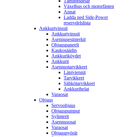
Tätningsdelar
Växelhus och motorfästen
Annat
Ladda ned Side-Power
reservdelslista
Ankkurivinssit
Ankkurivinssit
Asennusesimerkit
Ohjauspaneeli
Kaukosäädin
Ankkuriköydet
Ankkurit
Asennustarvikkeet
Läpiviennit
Tarvikkeet
Sähkötarvikkeet
Ankkurihelat
Varaosat
Ohjaus
Servoohjaus
Ohjauspumput
Sylinterit
Asennusosat
Varaosat
Ohjauspyörät