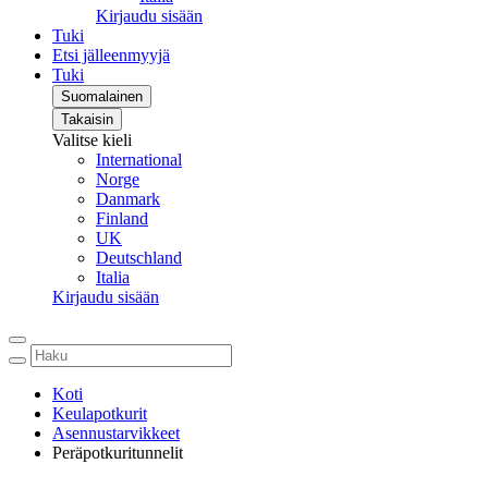
Kirjaudu sisään
Tuki
Etsi jälleenmyyjä
Tuki
Suomalainen
Takaisin
Valitse kieli
International
Norge
Danmark
Finland
UK
Deutschland
Italia
Kirjaudu sisään
Koti
Keulapotkurit
Asennustarvikkeet
Peräpotkuritunnelit