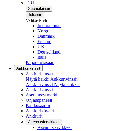
Tuki
Suomalainen
Takaisin
Valitse kieli
International
Norge
Danmark
Finland
UK
Deutschland
Italia
Kirjaudu sisään
Ankkurivinssit
Ankkurivinssit
Näytä kaikki Ankkurivinssit
Ankkurivinssit
Näytä kaikki
Ankkurivinssit
Asennusesimerkit
Ohjauspaneeli
Kaukosäädin
Ankkuriköydet
Ankkurit
Asennustarvikkeet
Asennustarvikkeet