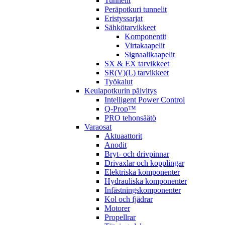
Tunnelit
Peräpotkuri tunnelit
Eristyssarjat
Sähkötarvikkeet
Komponentit
Virtakaapelit
Signaalikaapelit
SX & EX tarvikkeet
SR(V)(L) tarvikkeet
Työkalut
Keulapotkurin päivitys
Intelligent Power Control
Q-Prop™
PRO tehonsäätö
Varaosat
Aktuaattorit
Anodit
Bryt- och drivpinnar
Drivaxlar och kopplingar
Elektriska komponenter
Hydrauliska komponenter
Infästningskomponenter
Kol och fjädrar
Motorer
Propellrar