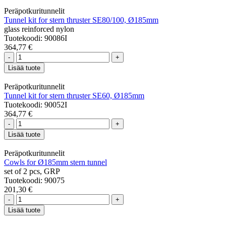
Peräpotkuritunnelit
Tunnel kit for stern thruster SE80/100, Ø185mm
glass reinforced nylon
Tuotekoodi: 90086I
364,77 €
-
+
Lisää tuote
Peräpotkuritunnelit
Tunnel kit for stern thruster SE60, Ø185mm
Tuotekoodi: 90052I
364,77 €
-
+
Lisää tuote
Peräpotkuritunnelit
Cowls for Ø185mm stern tunnel
set of 2 pcs, GRP
Tuotekoodi: 90075
201,30 €
-
+
Lisää tuote