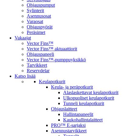
Ohjauspumput
Sylinterit
Asennusosat
Varaosat
Ohjauspyörät
Peräsimet
Vakaajat
Vector Fins™
Vector Fins™ aktuaattiorit
Ohjauspaneeli
Vector Fins™-pumppuyksikkö
Tarvikkeet
Reservdelar
Katso lisää
Keulapotkurit
Keula- ja peräpotkurit
Alaslaskettavat keulapotkurit
Ulkopuoliset keulapotkurit
Tunneli keulapotkurit
Ohjauslaitteet
Hallintapaneelit
Kaukohallintalaitteet
PRO™ E-sarjaksi
Asennustarvikkeet