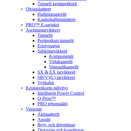
Tunneli keulapotkurit
Ohjauslaitteet
Hallintapaneelit
Kaukohallintalaitteet
PRO™ E-sarjaksi
Asennustarvikkeet
Tunnelit
Peräpotkuri tunnelit
Eristyssarjat
Sähkötarvikkeet
Komponentit
Virtakaapelit
Signaalikaapelit
SX & EX tarvikkeet
SR(V)(L) tarvikkeet
Työkalut
Keulapotkurin päivitys
Intelligent Power Control
Q-Prop™
PRO tehonsäätö
Varaosat
Aktuaattorit
Anodit
Bryt- och drivpinnar
Drivaxlar och kopplingar