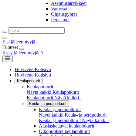
Asennustarvikkeet
Varaosat
Ohjauspyörät
Peräsimet
Etsi jälleenmyyjä
Tuotteet
Kysy jälleenmyyjältä
Huvivene Kotisivu
Huvivene Kotisivu
Keulapotkurit
Keulapotkurit
Näytä kaikki Keulapotkurit
Keulapotkurit
Näytä kaikki
Keula- ja peräpotkurit
Keula- ja peräpotkurit
Näytä kaikki Keula- ja peräpotkurit
Keula- ja peräpotkurit
Näytä kaikki
Alaslaskettavat keulapotkurit
Ulkopuoliset keulapotkurit