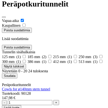
Peräpotkuritunnelit
Vapaa-aika
Kaupallinen
Poista suodattimia
Lisää suodattimia
Poista suodattimia
Tunnelin sisähalkaisia
125 mm (
1
)
185 mm (
2
)
215 mm (
1
)
250 mm (
3
)
300 mm (
1
)
386 mm (
1
)
412 mm (
1
)
513 mm (
1
)
Näytä
tulokset
Näytetään 0 - 20 24 tuloksesta
Soudata
Peräpotkuritunnelit
Cowls for ø140mm stern tunnel
Tuotekoodi: 90128
147,98 €
-
+
Lisää tuote