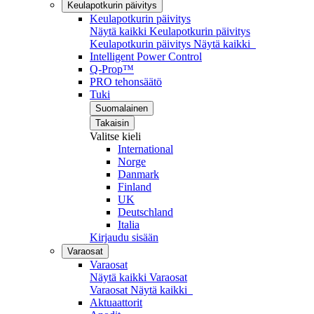
Keulapotkurin päivitys
Keulapotkurin päivitys
Näytä kaikki Keulapotkurin päivitys
Keulapotkurin päivitys
Näytä kaikki
Intelligent Power Control
Q-Prop™
PRO tehonsäätö
Tuki
Suomalainen
Takaisin
Valitse kieli
International
Norge
Danmark
Finland
UK
Deutschland
Italia
Kirjaudu sisään
Varaosat
Varaosat
Näytä kaikki Varaosat
Varaosat
Näytä kaikki
Aktuaattorit