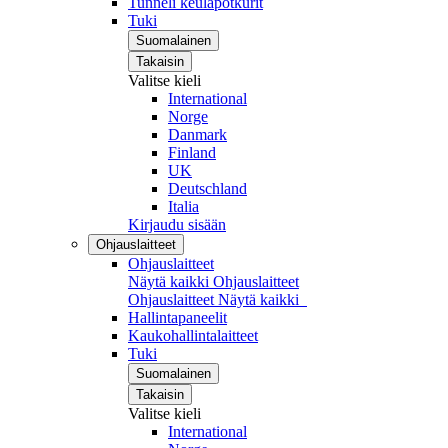
Tunneli keulapotkurit
Tuki
Suomalainen
Takaisin
Valitse kieli
International
Norge
Danmark
Finland
UK
Deutschland
Italia
Kirjaudu sisään
Ohjauslaitteet
Ohjauslaitteet
Näytä kaikki Ohjauslaitteet
Ohjauslaitteet
Näytä kaikki
Hallintapaneelit
Kaukohallintalaitteet
Tuki
Suomalainen
Takaisin
Valitse kieli
International