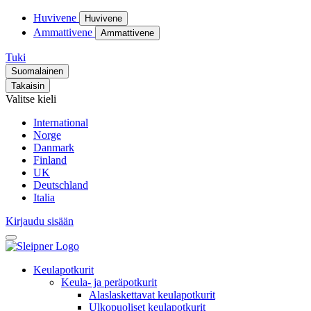
Huvivene
Huvivene
Ammattivene
Ammattivene
Tuki
Suomalainen
Takaisin
Valitse kieli
International
Norge
Danmark
Finland
UK
Deutschland
Italia
Kirjaudu sisään
Keulapotkurit
Keula- ja peräpotkurit
Alaslaskettavat keulapotkurit
Ulkopuoliset keulapotkurit