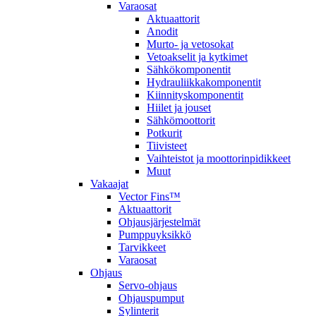
Varaosat
Aktuaattorit
Anodit
Murto- ja vetosokat
Vetoakselit ja kytkimet
Sähkökomponentit
Hydrauliikkakomponentit
Kiinnityskomponentit
Hiilet ja jouset
Sähkömoottorit
Potkurit
Tiivisteet
Vaihteistot ja moottorinpidikkeet
Muut
Vakaajat
Vector Fins™
Aktuaattorit
Ohjausjärjestelmät
Pumppuyksikkö
Tarvikkeet
Varaosat
Ohjaus
Servo-ohjaus
Ohjauspumput
Sylinterit