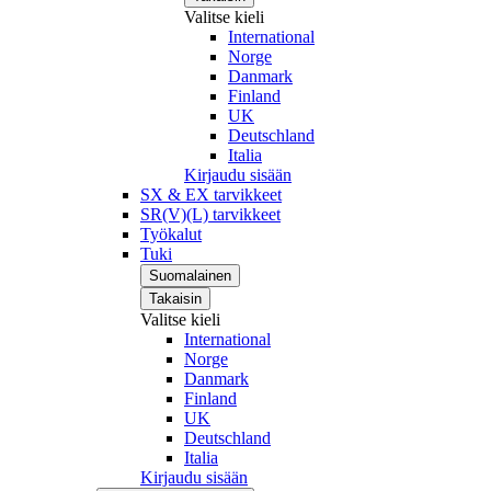
Valitse kieli
International
Norge
Danmark
Finland
UK
Deutschland
Italia
Kirjaudu sisään
SX & EX tarvikkeet
SR(V)(L) tarvikkeet
Työkalut
Tuki
Suomalainen
Takaisin
Valitse kieli
International
Norge
Danmark
Finland
UK
Deutschland
Italia
Kirjaudu sisään