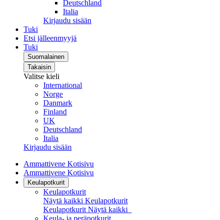
Deutschland
Italia
Kirjaudu sisään
Tuki
Etsi jälleenmyyjä
Tuki
Suomalainen
Takaisin
Valitse kieli
International
Norge
Danmark
Finland
UK
Deutschland
Italia
Kirjaudu sisään
Ammattivene Kotisivu
Ammattivene Kotisivu
Keulapotkurit
Keulapotkurit
Näytä kaikki Keulapotkurit
Keulapotkurit
Näytä kaikki
Keula- ja peräpotkurit