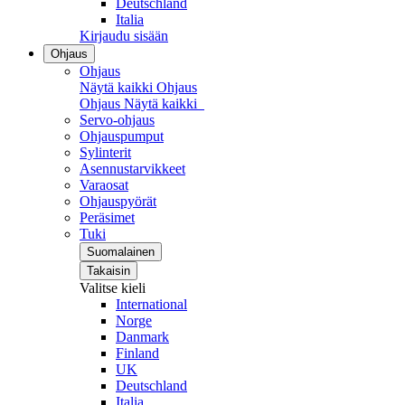
Deutschland
Italia
Kirjaudu sisään
Ohjaus
Ohjaus
Näytä kaikki Ohjaus
Ohjaus
Näytä kaikki
Servo-ohjaus
Ohjauspumput
Sylinterit
Asennustarvikkeet
Varaosat
Ohjauspyörät
Peräsimet
Tuki
Suomalainen
Takaisin
Valitse kieli
International
Norge
Danmark
Finland
UK
Deutschland
Italia