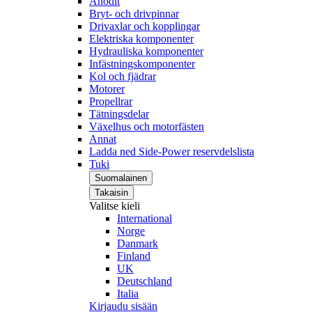
Anodit
Bryt- och drivpinnar
Drivaxlar och kopplingar
Elektriska komponenter
Hydrauliska komponenter
Infästningskomponenter
Kol och fjädrar
Motorer
Propellrar
Tätningsdelar
Växelhus och motorfästen
Annat
Ladda ned Side-Power reservdelslista
Tuki
Suomalainen
Takaisin
Valitse kieli
International
Norge
Danmark
Finland
UK
Deutschland
Italia
Kirjaudu sisään