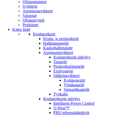
Ohjauspumput
Sylinterit
Asennustarvikkeet
Varaosat
Ohjauspyörät
Peräsimet
Katso lisää
Keulapotkurit
Keula- ja peräpotkurit
Hallintapaneelit
Kaukohallintalaite
Asennustarvikkeet
Keulapotkurin päivitys
Tunnelit
Peräpotkuritunnelit
Eristyssarjat
Sähkötarvikkeet
Komponentit
Virtakaapelit
Signaalikaapelit
Työkalut
Keulapotkurin päivitys
Intelligent Power Control
Q-Prop™
PRO tehonsäädettävät