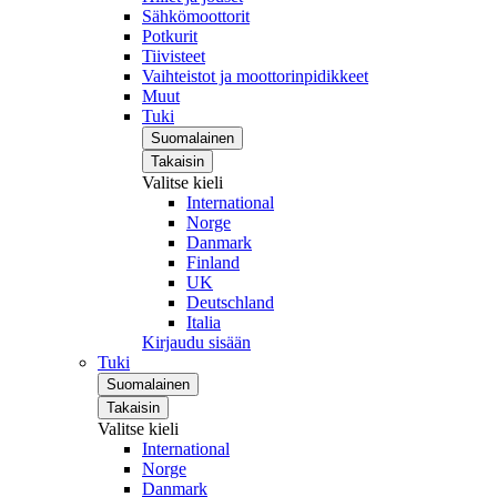
Sähkömoottorit
Potkurit
Tiivisteet
Vaihteistot ja moottorinpidikkeet
Muut
Tuki
Suomalainen
Takaisin
Valitse kieli
International
Norge
Danmark
Finland
UK
Deutschland
Italia
Kirjaudu sisään
Tuki
Suomalainen
Takaisin
Valitse kieli
International
Norge
Danmark