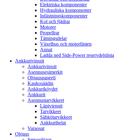
Elektriska komponenter
Hydrauliska komponenter
Infästningskomponenter
Kol och fjädrar
Motorer
Propellrar
Tätningsdelar
Växelhus och motorfästen
Annat
Ladda ned Side-Power reservdelslista
Ankkurivinssit
Ankkurivinssit
Asennusesimerkit
Ohjauspaneeli
Kaukosäädin
Ankkuriköydet
Ankkurit
Asennustarvikkeet
Läpiviennit
Tarvikkeet
Sähkötarvikkeet
Ankkurihelat
Varaosat
Ohjaus
Servoohjaus