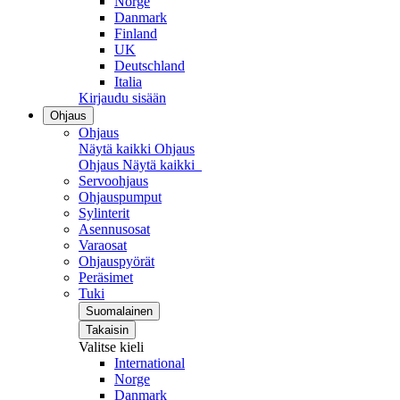
Norge
Danmark
Finland
UK
Deutschland
Italia
Kirjaudu sisään
Ohjaus
Ohjaus
Näytä kaikki Ohjaus
Ohjaus
Näytä kaikki
Servoohjaus
Ohjauspumput
Sylinterit
Asennusosat
Varaosat
Ohjauspyörät
Peräsimet
Tuki
Suomalainen
Takaisin
Valitse kieli
International
Norge
Danmark