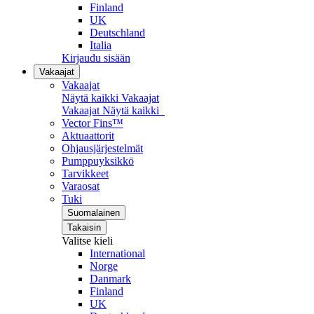
Finland
UK
Deutschland
Italia
Kirjaudu sisään
Vakaajat
Vakaajat
Näytä kaikki Vakaajat
Vakaajat
Näytä kaikki
Vector Fins™
Aktuaattorit
Ohjausjärjestelmät
Pumppuyksikkö
Tarvikkeet
Varaosat
Tuki
Suomalainen
Takaisin
Valitse kieli
International
Norge
Danmark
Finland
UK