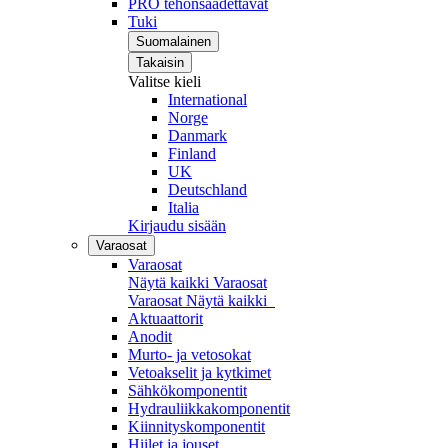
PRO tehonsäädettävät
Tuki
Suomalainen
Takaisin
Valitse kieli
International
Norge
Danmark
Finland
UK
Deutschland
Italia
Kirjaudu sisään
Varaosat
Varaosat
Näytä kaikki Varaosat
Varaosat
Näytä kaikki
Aktuaattorit
Anodit
Murto- ja vetosokat
Vetoakselit ja kytkimet
Sähkökomponentit
Hydrauliikkakomponentit
Kiinnityskomponentit
Hiilet ja jouset