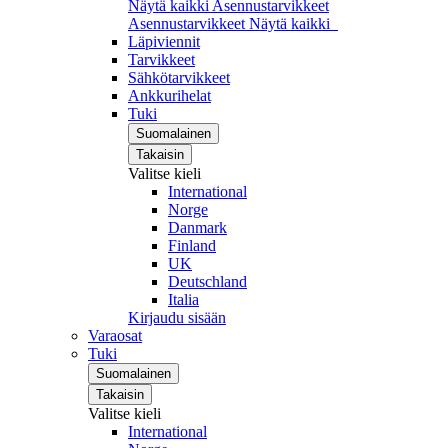
Näytä kaikki Asennustarvikkeet
Asennustarvikkeet
Näytä kaikki
Läpiviennit
Tarvikkeet
Sähkötarvikkeet
Ankkurihelat
Tuki
Suomalainen
Takaisin
Valitse kieli
International
Norge
Danmark
Finland
UK
Deutschland
Italia
Kirjaudu sisään
Varaosat
Tuki
Suomalainen
Takaisin
Valitse kieli
International