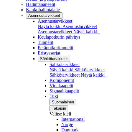
Hallintapaneelit
Kaukohallintalaite
Asennustarvikkeet
Asennustarvikkeet
Näytä kaikki Asennustarvikkeet
Asennustarvikkeet
Näytä kaikki
Keulapotkurin päivitys
Tunnelit
Peräpotkuritunnelit
Eristyssarjat
Sähkötarvikkeet
Sähkötarvikkeet
Näytä kaikki Sähkötarvikkeet
Sähkötarvikkeet
Näytä kaikki
Komponentit
Virtakaapelit
Signaalikaapelit
Tuki
Suomalainen
Takaisin
Valitse kieli
International
Norge
Danmark