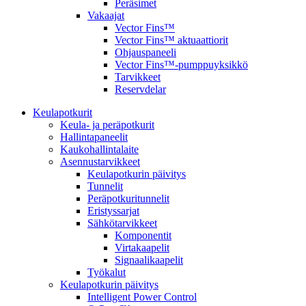
Peräsimet
Vakaajat
Vector Fins™
Vector Fins™ aktuaattiorit
Ohjauspaneeli
Vector Fins™-pumppuyksikkö
Tarvikkeet
Reservdelar
Keulapotkurit
Keula- ja peräpotkurit
Hallintapaneelit
Kaukohallintalaite
Asennustarvikkeet
Keulapotkurin päivitys
Tunnelit
Peräpotkuritunnelit
Eristyssarjat
Sähkötarvikkeet
Komponentit
Virtakaapelit
Signaalikaapelit
Työkalut
Keulapotkurin päivitys
Intelligent Power Control