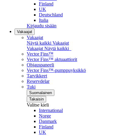
Finland
UK
Deutschland
Italia
Kirjaudu sisään
Vakaajat
Vakaajat
Näytä kaikki Vakaajat
Vakaajat
Näytä kaikki
Vector Fins™
Vector Fins™ aktuaattiorit
Ohjauspaneeli
Vector Fins™-pumppuyksikkö
Tarvikkeet
Reservdelar
Tuki
Suomalainen
Takaisin
Valitse kieli
International
Norge
Danmark
Finland
UK