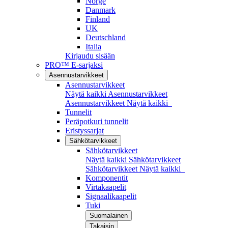
Norge
Danmark
Finland
UK
Deutschland
Italia
Kirjaudu sisään
PRO™ E-sarjaksi
Asennustarvikkeet
Asennustarvikkeet
Näytä kaikki Asennustarvikkeet
Asennustarvikkeet
Näytä kaikki
Tunnelit
Peräpotkuri tunnelit
Eristyssarjat
Sähkötarvikkeet
Sähkötarvikkeet
Näytä kaikki Sähkötarvikkeet
Sähkötarvikkeet
Näytä kaikki
Komponentit
Virtakaapelit
Signaalikaapelit
Tuki
Suomalainen
Takaisin