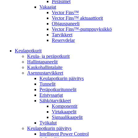
Peräsimet
Vakaajat
Vector Fins™
Vector Fins™ aktuaattiorit
Ohjauspaneeli
Vector Fins™-pumppuyksikkö
Tarvikkeet
Reservdelar
Keulapotkurit
Keula- ja peräpotkurit
Hallintapaneelit
Kaukohallintalaite
Asennustarvikkeet
Keulapotkurin päivitys
Tunnelit
Peräpotkuritunnelit
Eristyssarjat
Sähkötarvikkeet
Komponentit
Virtakaapelit
Signaalikaapelit
Työkalut
Keulapotkurin päivitys
Intelligent Power Control