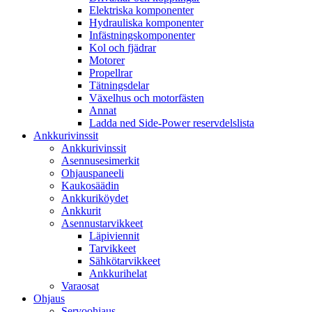
Elektriska komponenter
Hydrauliska komponenter
Infästningskomponenter
Kol och fjädrar
Motorer
Propellrar
Tätningsdelar
Växelhus och motorfästen
Annat
Ladda ned Side-Power reservdelslista
Ankkurivinssit
Ankkurivinssit
Asennusesimerkit
Ohjauspaneeli
Kaukosäädin
Ankkuriköydet
Ankkurit
Asennustarvikkeet
Läpiviennit
Tarvikkeet
Sähkötarvikkeet
Ankkurihelat
Varaosat
Ohjaus
Servoohjaus