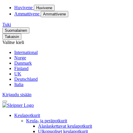
Huvivene
Huvivene
Ammattivene
Ammattivene
Tuki
Suomalainen
Takaisin
Valitse kieli
International
Norge
Danmark
Finland
UK
Deutschland
Italia
Kirjaudu sisään
Keulapotkurit
Keula- ja peräpotkurit
Alaslaskettavat keulapotkurit
Ulkopuoliset keulapotkurit