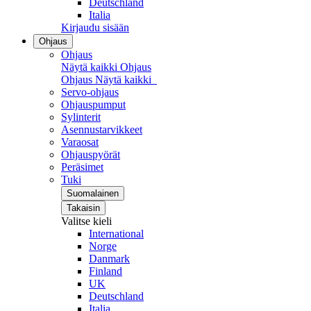
Deutschland
Italia
Kirjaudu sisään
Ohjaus
Ohjaus
Näytä kaikki Ohjaus
Ohjaus
Näytä kaikki
Servo-ohjaus
Ohjauspumput
Sylinterit
Asennustarvikkeet
Varaosat
Ohjauspyörät
Peräsimet
Tuki
Suomalainen
Takaisin
Valitse kieli
International
Norge
Danmark
Finland
UK
Deutschland
Italia