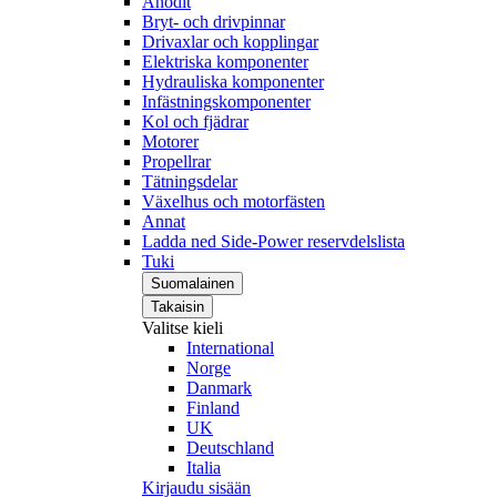
Anodit
Bryt- och drivpinnar
Drivaxlar och kopplingar
Elektriska komponenter
Hydrauliska komponenter
Infästningskomponenter
Kol och fjädrar
Motorer
Propellrar
Tätningsdelar
Växelhus och motorfästen
Annat
Ladda ned Side-Power reservdelslista
Tuki
Suomalainen
Takaisin
Valitse kieli
International
Norge
Danmark
Finland
UK
Deutschland
Italia
Kirjaudu sisään