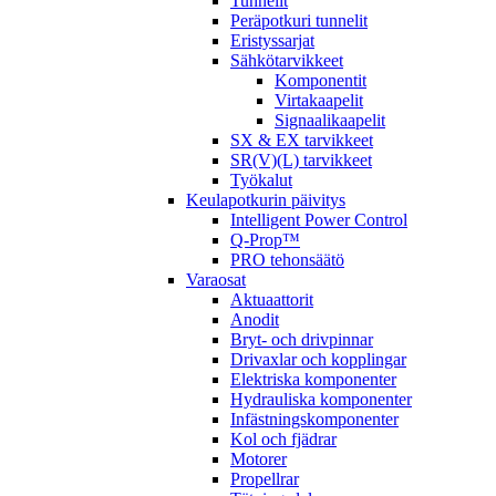
Tunnelit
Peräpotkuri tunnelit
Eristyssarjat
Sähkötarvikkeet
Komponentit
Virtakaapelit
Signaalikaapelit
SX & EX tarvikkeet
SR(V)(L) tarvikkeet
Työkalut
Keulapotkurin päivitys
Intelligent Power Control
Q-Prop™
PRO tehonsäätö
Varaosat
Aktuaattorit
Anodit
Bryt- och drivpinnar
Drivaxlar och kopplingar
Elektriska komponenter
Hydrauliska komponenter
Infästningskomponenter
Kol och fjädrar
Motorer
Propellrar