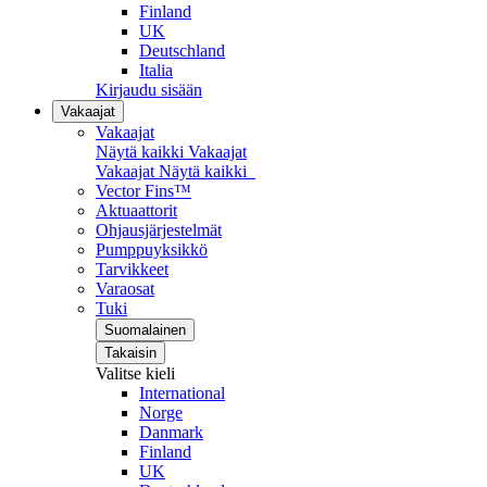
Finland
UK
Deutschland
Italia
Kirjaudu sisään
Vakaajat
Vakaajat
Näytä kaikki Vakaajat
Vakaajat
Näytä kaikki
Vector Fins™
Aktuaattorit
Ohjausjärjestelmät
Pumppuyksikkö
Tarvikkeet
Varaosat
Tuki
Suomalainen
Takaisin
Valitse kieli
International
Norge
Danmark
Finland
UK