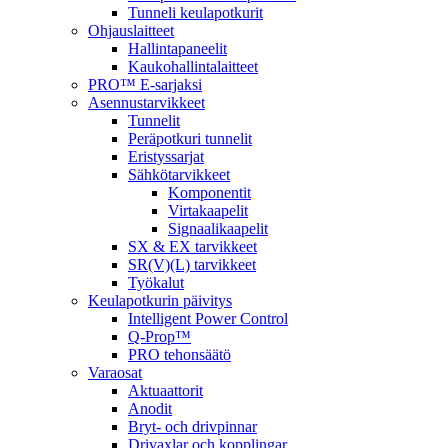
Tunneli keulapotkurit
Ohjauslaitteet
Hallintapaneelit
Kaukohallintalaitteet
PRO™ E-sarjaksi
Asennustarvikkeet
Tunnelit
Peräpotkuri tunnelit
Eristyssarjat
Sähkötarvikkeet
Komponentit
Virtakaapelit
Signaalikaapelit
SX & EX tarvikkeet
SR(V)(L) tarvikkeet
Työkalut
Keulapotkurin päivitys
Intelligent Power Control
Q-Prop™
PRO tehonsäätö
Varaosat
Aktuaattorit
Anodit
Bryt- och drivpinnar
Drivaxlar och kopplingar