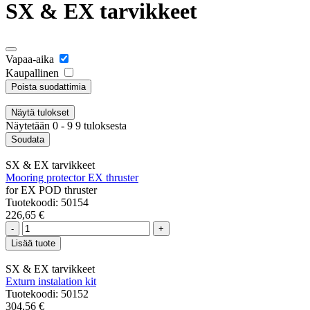
SX & EX tarvikkeet
Vapaa-aika
Kaupallinen
Poista suodattimia
Näytä
tulokset
Näytetään 0 - 9 9 tuloksesta
Soudata
SX & EX tarvikkeet
Mooring protector EX thruster
for EX POD thruster
Tuotekoodi: 50154
226,65 €
-
+
Lisää tuote
SX & EX tarvikkeet
Exturn instalation kit
Tuotekoodi: 50152
304,56 €