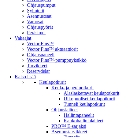
Ohjauspumput
Sylinterit
Asennusosat
Varaosat
Ohjauspyörät
Peräsimet
Vakaajat
Vector Fins™
Vector Fins™ aktuaattiorit
Ohjauspaneeli
Vector Fins™-pumppuyksikkö
Tarvikkeet
Reservdelar
Katso lisää
Keulapotkurit
Keula- ja peräpotkurit
Alaslaskettavat keulapotkurit
Ulkopuoliset keulapotkurit
Tunneli keulapotkurit
Ohjauslaitteet
Hallintapaneelit
Kaukohallintalaitteet
PRO™ E-sarjaksi
Asennustarvikkeet