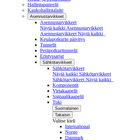
Hallintapaneelit
Kaukohallintalaite
Asennustarvikkeet
Asennustarvikkeet
Näytä kaikki Asennustarvikkeet
Asennustarvikkeet
Näytä kaikki
Keulapotkurin päivitys
Tunnelit
Peräpotkuritunnelit
Eristyssarjat
Sähkötarvikkeet
Sähkötarvikkeet
Näytä kaikki Sähkötarvikkeet
Sähkötarvikkeet
Näytä kaikki
Komponentit
Virtakaapelit
Signaalikaapelit
Tuki
Suomalainen
Takaisin
Valitse kieli
International
Norge
Danmark