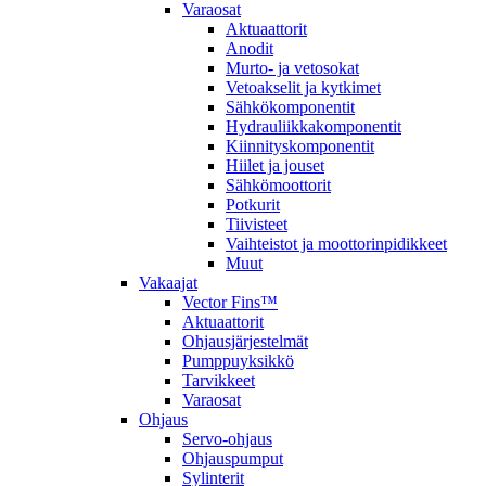
Varaosat
Aktuaattorit
Anodit
Murto- ja vetosokat
Vetoakselit ja kytkimet
Sähkökomponentit
Hydrauliikkakomponentit
Kiinnityskomponentit
Hiilet ja jouset
Sähkömoottorit
Potkurit
Tiivisteet
Vaihteistot ja moottorinpidikkeet
Muut
Vakaajat
Vector Fins™
Aktuaattorit
Ohjausjärjestelmät
Pumppuyksikkö
Tarvikkeet
Varaosat
Ohjaus
Servo-ohjaus
Ohjauspumput
Sylinterit