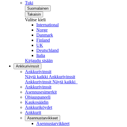
Tuki
Suomalainen
Takaisin
Valitse kieli
International
Norge
Danmark
Finland
UK
Deutschland
Italia
Kirjaudu sisään
Ankkurivinssit
Ankkurivinssit
Näytä kaikki Ankkurivinssit
Ankkurivinssit
Näytä kaikki
Ankkurivinssit
Asennusesimerkit
Ohjauspaneeli
Kaukosäädin
Ankkuriköydet
Ankkurit
Asennustarvikkeet
Asennustarvikkeet