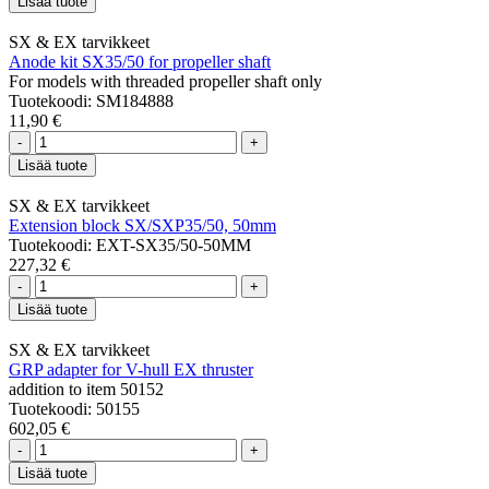
Lisää tuote
SX & EX tarvikkeet
Anode kit SX35/50 for propeller shaft
For models with threaded propeller shaft only
Tuotekoodi: SM184888
11,90 €
-
+
Lisää tuote
SX & EX tarvikkeet
Extension block SX/SXP35/50, 50mm
Tuotekoodi: EXT-SX35/50-50MM
227,32 €
-
+
Lisää tuote
SX & EX tarvikkeet
GRP adapter for V-hull EX thruster
addition to item 50152
Tuotekoodi: 50155
602,05 €
-
+
Lisää tuote