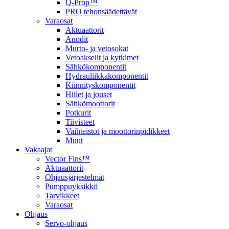
Q-Prop™
PRO tehonsäädettävät
Varaosat
Aktuaattorit
Anodit
Murto- ja vetosokat
Vetoakselit ja kytkimet
Sähkökomponentit
Hydrauliikkakomponentit
Kiinnityskomponentit
Hiilet ja jouset
Sähkömoottorit
Potkurit
Tiivisteet
Vaihteistot ja moottorinpidikkeet
Muut
Vakaajat
Vector Fins™
Aktuaattorit
Ohjausjärjestelmät
Pumppuyksikkö
Tarvikkeet
Varaosat
Ohjaus
Servo-ohjaus