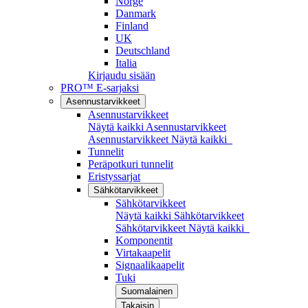
Norge
Danmark
Finland
UK
Deutschland
Italia
Kirjaudu sisään
PRO™ E-sarjaksi
Asennustarvikkeet
Asennustarvikkeet
Näytä kaikki Asennustarvikkeet
Asennustarvikkeet
Näytä kaikki
Tunnelit
Peräpotkuri tunnelit
Eristyssarjat
Sähkötarvikkeet
Sähkötarvikkeet
Näytä kaikki Sähkötarvikkeet
Sähkötarvikkeet
Näytä kaikki
Komponentit
Virtakaapelit
Signaalikaapelit
Tuki
Suomalainen
Takaisin