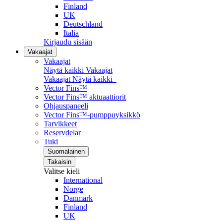
Finland
UK
Deutschland
Italia
Kirjaudu sisään
Vakaajat
Vakaajat
Näytä kaikki Vakaajat
Vakaajat
Näytä kaikki
Vector Fins™
Vector Fins™ aktuaattiorit
Ohjauspaneeli
Vector Fins™-pumppuyksikkö
Tarvikkeet
Reservdelar
Tuki
Suomalainen
Takaisin
Valitse kieli
International
Norge
Danmark
Finland
UK