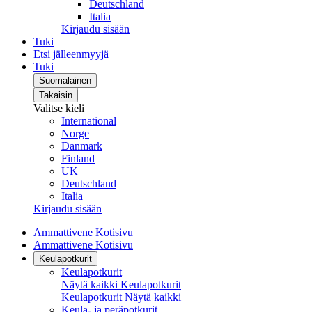
Deutschland
Italia
Kirjaudu sisään
Tuki
Etsi jälleenmyyjä
Tuki
Suomalainen
Takaisin
Valitse kieli
International
Norge
Danmark
Finland
UK
Deutschland
Italia
Kirjaudu sisään
Ammattivene Kotisivu
Ammattivene Kotisivu
Keulapotkurit
Keulapotkurit
Näytä kaikki Keulapotkurit
Keulapotkurit
Näytä kaikki
Keula- ja peräpotkurit