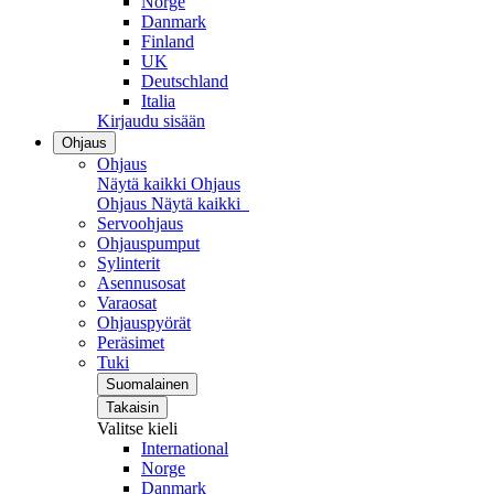
Norge
Danmark
Finland
UK
Deutschland
Italia
Kirjaudu sisään
Ohjaus
Ohjaus
Näytä kaikki Ohjaus
Ohjaus
Näytä kaikki
Servoohjaus
Ohjauspumput
Sylinterit
Asennusosat
Varaosat
Ohjauspyörät
Peräsimet
Tuki
Suomalainen
Takaisin
Valitse kieli
International
Norge
Danmark