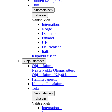
Tunneli keulapotkurit
Tuki
Suomalainen
Takaisin
Valitse kieli
International
Norge
Danmark
Finland
UK
Deutschland
Italia
Kirjaudu sisään
Ohjauslaitteet
Ohjauslaitteet
Näytä kaikki Ohjauslaitteet
Ohjauslaitteet
Näytä kaikki
Hallintapaneelit
Kaukohallintalaitteet
Tuki
Suomalainen
Takaisin
Valitse kieli
International