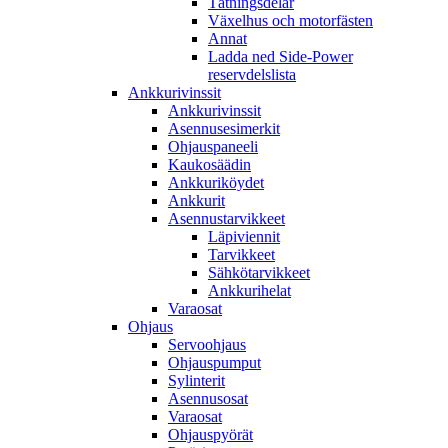
Tätningsdelar
Växelhus och motorfästen
Annat
Ladda ned Side-Power
reservdelslista
Ankkurivinssit
Ankkurivinssit
Asennusesimerkit
Ohjauspaneeli
Kaukosäädin
Ankkuriköydet
Ankkurit
Asennustarvikkeet
Läpiviennit
Tarvikkeet
Sähkötarvikkeet
Ankkurihelat
Varaosat
Ohjaus
Servoohjaus
Ohjauspumput
Sylinterit
Asennusosat
Varaosat
Ohjauspyörät