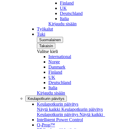
Finland
UK
Deutschland
Italia
Kirjaudu sisään
Työkalut
Tuki
Suomalainen
Takaisin
Valitse kieli
International
Norge
Danmark
Finland
UK
Deutschland
Italia
Kirjaudu sisään
Keulapotkurin päivitys
Keulapotkurin päivitys
Näytä kaikki Keulapotkurin päivitys
Keulapotkurin päivitys
Näytä kaikki
Intelligent Power Control
Q-Prop™