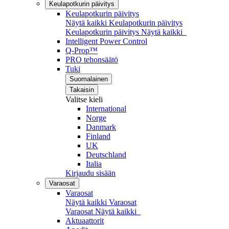
Keulapotkurin päivitys
Keulapotkurin päivitys
Näytä kaikki Keulapotkurin päivitys
Keulapotkurin päivitys
Näytä kaikki
Intelligent Power Control
Q-Prop™
PRO tehonsäätö
Tuki
Suomalainen
Takaisin
Valitse kieli
International
Norge
Danmark
Finland
UK
Deutschland
Italia
Kirjaudu sisään
Varaosat
Varaosat
Näytä kaikki Varaosat
Varaosat
Näytä kaikki
Aktuaattorit