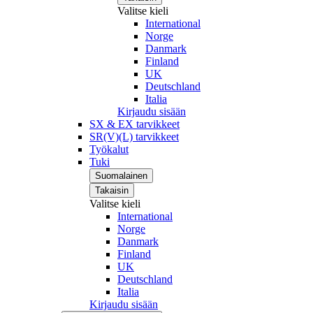
Valitse kieli
International
Norge
Danmark
Finland
UK
Deutschland
Italia
Kirjaudu sisään
SX & EX tarvikkeet
SR(V)(L) tarvikkeet
Työkalut
Tuki
Suomalainen
Takaisin
Valitse kieli
International
Norge
Danmark
Finland
UK
Deutschland
Italia
Kirjaudu sisään