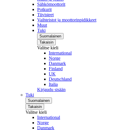
Sähkömoottorit
Potkurit
Tiivisteet
Vaihteistot ja moottorinpidikkeet
Muut
Tuki
Suomalainen
Takaisin
Valitse kieli
International
Norge
Danmark
Finland
UK
Deutschland
Italia
Kirjaudu sisään
Tuki
Suomalainen
Takaisin
Valitse kieli
International
Norge
Danmark