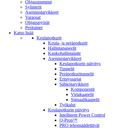
Ohjauspumput
Sylinterit
Asennustarvikkeet
Varaosat
Ohjauspyörät
Peräsimet
Katso lisää
Keulapotkurit
Keula- ja peräpotkurit
Hallintapaneelit
Kaukohallintalaite
Asennustarvikkeet
Keulapotkurin päivitys
Tunnelit
Peräpotkuritunnelit
Eristyssarjat
Sähkötarvikkeet
Komponentit
Virtakaapelit
Signaalikaapelit
Työkalut
Keulapotkurin päivitys
Intelligent Power Control
Q-Prop™
PRO tehonsäädettävät