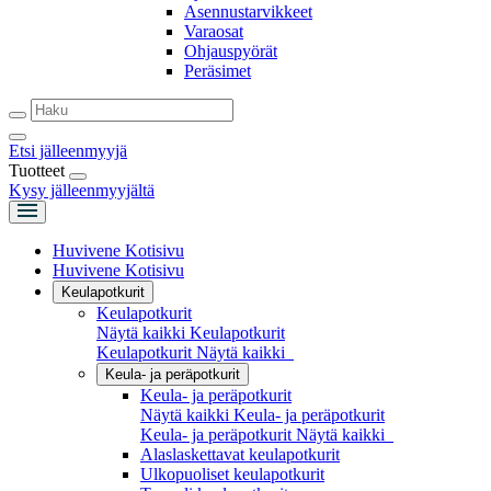
Asennustarvikkeet
Varaosat
Ohjauspyörät
Peräsimet
Etsi jälleenmyyjä
Tuotteet
Kysy jälleenmyyjältä
Huvivene Kotisivu
Huvivene Kotisivu
Keulapotkurit
Keulapotkurit
Näytä kaikki Keulapotkurit
Keulapotkurit
Näytä kaikki
Keula- ja peräpotkurit
Keula- ja peräpotkurit
Näytä kaikki Keula- ja peräpotkurit
Keula- ja peräpotkurit
Näytä kaikki
Alaslaskettavat keulapotkurit
Ulkopuoliset keulapotkurit