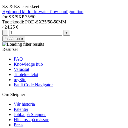
SX & EX tarvikkeet
Hydropod kit for in-water flow configuration
for SX/SXP 35/50
Tuotekoodi: POD-SX35/50-50MM
424,25 €
-
+
Lisää tuote
Resurser
FAQ
Knowledge hub
Varaosat
Tuoteluettelot
mySite
Fault Code Navigator
Om Sleipner
Vår historia
Patenter
Jobba på Sleipner
Hitta oss på mässor
Press