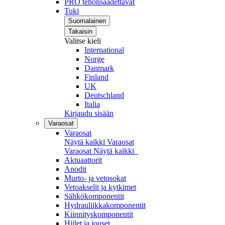
PRO tehonsäädettävät
Tuki
Suomalainen
Takaisin
Valitse kieli
International
Norge
Danmark
Finland
UK
Deutschland
Italia
Kirjaudu sisään
Varaosat
Varaosat
Näytä kaikki Varaosat
Varaosat
Näytä kaikki
Aktuaattorit
Anodit
Murto- ja vetosokat
Vetoakselit ja kytkimet
Sähkökomponentit
Hydrauliikkakomponentit
Kiinnityskomponentit
Hiilet ja jouset