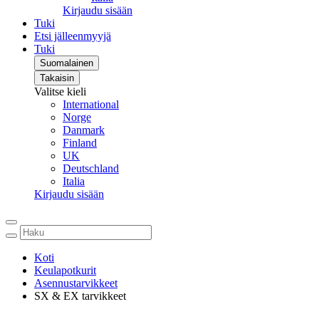
Kirjaudu sisään
Tuki
Etsi jälleenmyyjä
Tuki
Suomalainen
Takaisin
Valitse kieli
International
Norge
Danmark
Finland
UK
Deutschland
Italia
Kirjaudu sisään
Koti
Keulapotkurit
Asennustarvikkeet
SX & EX tarvikkeet