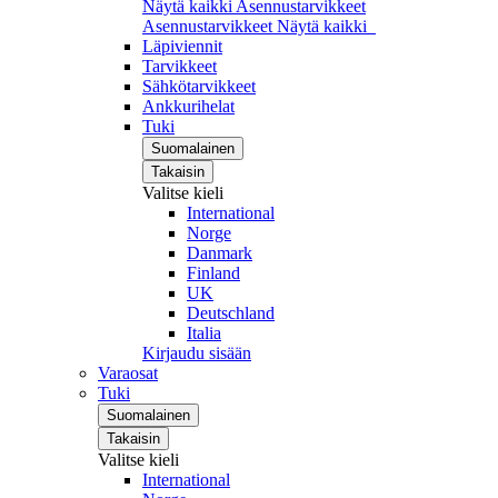
Näytä kaikki Asennustarvikkeet
Asennustarvikkeet
Näytä kaikki
Läpiviennit
Tarvikkeet
Sähkötarvikkeet
Ankkurihelat
Tuki
Suomalainen
Takaisin
Valitse kieli
International
Norge
Danmark
Finland
UK
Deutschland
Italia
Kirjaudu sisään
Varaosat
Tuki
Suomalainen
Takaisin
Valitse kieli
International