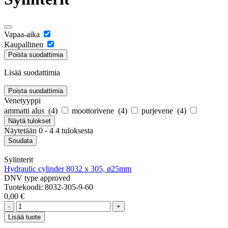
Vapaa-aika
Kaupallinen
Poista suodattimia
Lisää suodattimia
Poista suodattimia
Venetyyppi
ammatti alus (
4
)
moottorivene (
4
)
purjevene (
4
)
Näytä
tulokset
Näytetään 0 - 4 4 tuloksesta
Soudata
Sylinterit
Hydraulic cylinder 8032 x 305, ø25mm
DNV type approved
Tuotekoodi: 8032-305-9-60
0,00 €
-
+
Lisää tuote