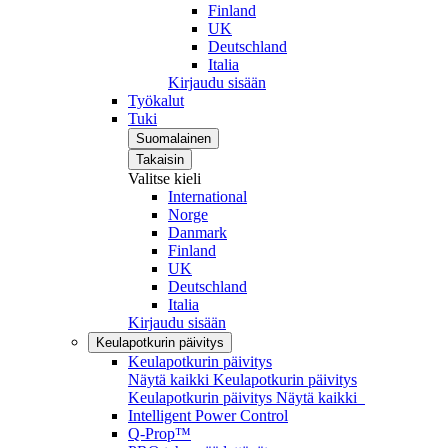
Finland
UK
Deutschland
Italia
Kirjaudu sisään
Työkalut
Tuki
Suomalainen
Takaisin
Valitse kieli
International
Norge
Danmark
Finland
UK
Deutschland
Italia
Kirjaudu sisään
Keulapotkurin päivitys
Keulapotkurin päivitys
Näytä kaikki Keulapotkurin päivitys
Keulapotkurin päivitys
Näytä kaikki
Intelligent Power Control
Q-Prop™