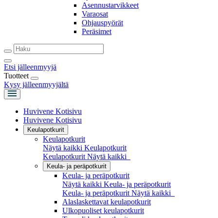
Asennustarvikkeet
Varaosat
Ohjauspyörät
Peräsimet
Etsi jälleenmyyjä
Tuotteet
Kysy jälleenmyyjältä
Huvivene Kotisivu
Huvivene Kotisivu
Keulapotkurit
Keulapotkurit
Näytä kaikki Keulapotkurit
Keulapotkurit
Näytä kaikki
Keula- ja peräpotkurit
Keula- ja peräpotkurit
Näytä kaikki Keula- ja peräpotkurit
Keula- ja peräpotkurit
Näytä kaikki
Alaslaskettavat keulapotkurit
Ulkopuoliset keulapotkurit