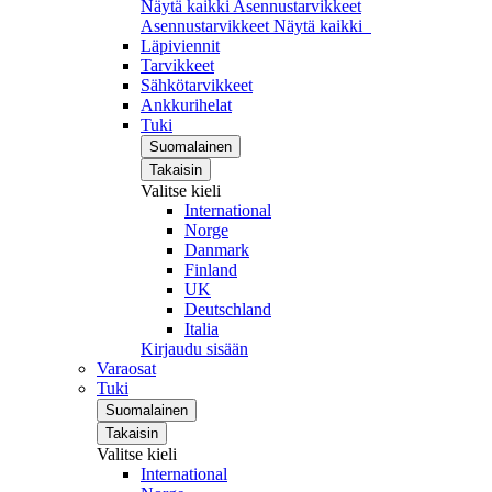
Näytä kaikki Asennustarvikkeet
Asennustarvikkeet
Näytä kaikki
Läpiviennit
Tarvikkeet
Sähkötarvikkeet
Ankkurihelat
Tuki
Suomalainen
Takaisin
Valitse kieli
International
Norge
Danmark
Finland
UK
Deutschland
Italia
Kirjaudu sisään
Varaosat
Tuki
Suomalainen
Takaisin
Valitse kieli
International