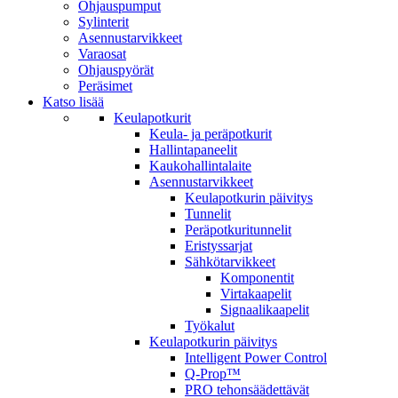
Ohjauspumput
Sylinterit
Asennustarvikkeet
Varaosat
Ohjauspyörät
Peräsimet
Katso lisää
Keulapotkurit
Keula- ja peräpotkurit
Hallintapaneelit
Kaukohallintalaite
Asennustarvikkeet
Keulapotkurin päivitys
Tunnelit
Peräpotkuritunnelit
Eristyssarjat
Sähkötarvikkeet
Komponentit
Virtakaapelit
Signaalikaapelit
Työkalut
Keulapotkurin päivitys
Intelligent Power Control
Q-Prop™
PRO tehonsäädettävät