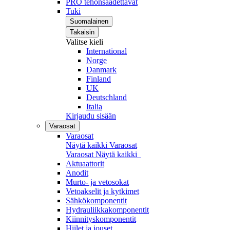
PRO tehonsäädettävät
Tuki
Suomalainen
Takaisin
Valitse kieli
International
Norge
Danmark
Finland
UK
Deutschland
Italia
Kirjaudu sisään
Varaosat
Varaosat
Näytä kaikki Varaosat
Varaosat
Näytä kaikki
Aktuaattorit
Anodit
Murto- ja vetosokat
Vetoakselit ja kytkimet
Sähkökomponentit
Hydrauliikkakomponentit
Kiinnityskomponentit
Hiilet ja jouset