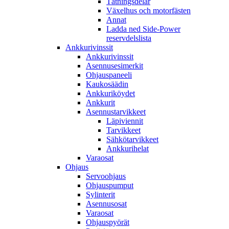
Tätningsdelar
Växelhus och motorfästen
Annat
Ladda ned Side-Power
reservdelslista
Ankkurivinssit
Ankkurivinssit
Asennusesimerkit
Ohjauspaneeli
Kaukosäädin
Ankkuriköydet
Ankkurit
Asennustarvikkeet
Läpiviennit
Tarvikkeet
Sähkötarvikkeet
Ankkurihelat
Varaosat
Ohjaus
Servoohjaus
Ohjauspumput
Sylinterit
Asennusosat
Varaosat
Ohjauspyörät