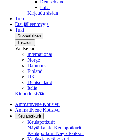
Deutschland
Italia
Kirjaudu sisään
Tuki
Etsi jälleenmyyjä
Tuki
Suomalainen
Takaisin
Valitse kieli
International
Norge
Danmark
Finland
UK
Deutschland
Italia
Kirjaudu sisään
Ammattivene Kotisivu
Ammattivene Kotisivu
Keulapotkurit
Keulapotkurit
Näytä kaikki Keulapotkurit
Keulapotkurit
Näytä kaikki
Keula- ja peräpotkurit