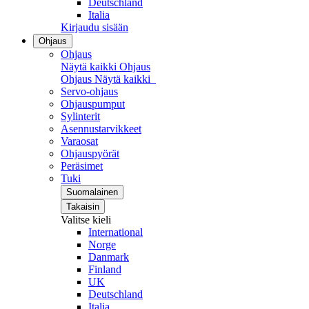
Deutschland
Italia
Kirjaudu sisään
Ohjaus
Ohjaus
Näytä kaikki Ohjaus
Ohjaus
Näytä kaikki
Servo-ohjaus
Ohjauspumput
Sylinterit
Asennustarvikkeet
Varaosat
Ohjauspyörät
Peräsimet
Tuki
Suomalainen
Takaisin
Valitse kieli
International
Norge
Danmark
Finland
UK
Deutschland
Italia