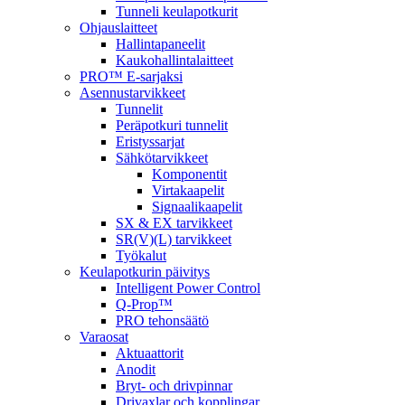
Tunneli keulapotkurit
Ohjauslaitteet
Hallintapaneelit
Kaukohallintalaitteet
PRO™ E-sarjaksi
Asennustarvikkeet
Tunnelit
Peräpotkuri tunnelit
Eristyssarjat
Sähkötarvikkeet
Komponentit
Virtakaapelit
Signaalikaapelit
SX & EX tarvikkeet
SR(V)(L) tarvikkeet
Työkalut
Keulapotkurin päivitys
Intelligent Power Control
Q-Prop™
PRO tehonsäätö
Varaosat
Aktuaattorit
Anodit
Bryt- och drivpinnar
Drivaxlar och kopplingar