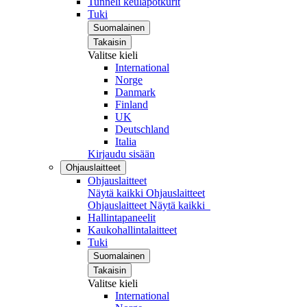
Tunneli keulapotkurit
Tuki
Suomalainen
Takaisin
Valitse kieli
International
Norge
Danmark
Finland
UK
Deutschland
Italia
Kirjaudu sisään
Ohjauslaitteet
Ohjauslaitteet
Näytä kaikki Ohjauslaitteet
Ohjauslaitteet
Näytä kaikki
Hallintapaneelit
Kaukohallintalaitteet
Tuki
Suomalainen
Takaisin
Valitse kieli
International