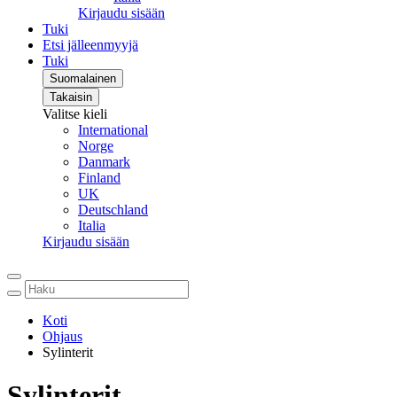
Kirjaudu sisään
Tuki
Etsi jälleenmyyjä
Tuki
Suomalainen
Takaisin
Valitse kieli
International
Norge
Danmark
Finland
UK
Deutschland
Italia
Kirjaudu sisään
Koti
Ohjaus
Sylinterit
Sylinterit