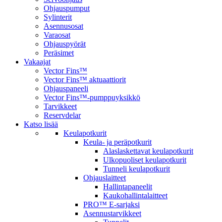
Ohjauspumput
Sylinterit
Asennusosat
Varaosat
Ohjauspyörät
Peräsimet
Vakaajat
Vector Fins™
Vector Fins™ aktuaattiorit
Ohjauspaneeli
Vector Fins™-pumppuyksikkö
Tarvikkeet
Reservdelar
Katso lisää
Keulapotkurit
Keula- ja peräpotkurit
Alaslaskettavat keulapotkurit
Ulkopuoliset keulapotkurit
Tunneli keulapotkurit
Ohjauslaitteet
Hallintapaneelit
Kaukohallintalaitteet
PRO™ E-sarjaksi
Asennustarvikkeet