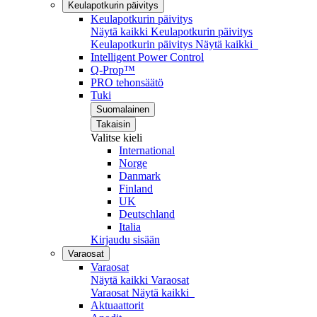
Keulapotkurin päivitys
Keulapotkurin päivitys
Näytä kaikki Keulapotkurin päivitys
Keulapotkurin päivitys
Näytä kaikki
Intelligent Power Control
Q-Prop™
PRO tehonsäätö
Tuki
Suomalainen
Takaisin
Valitse kieli
International
Norge
Danmark
Finland
UK
Deutschland
Italia
Kirjaudu sisään
Varaosat
Varaosat
Näytä kaikki Varaosat
Varaosat
Näytä kaikki
Aktuaattorit