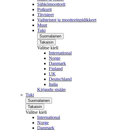
Sähkömoottorit
Potkurit
Tiivisteet
Vaihteistot ja moottorinpidikkeet
Muut
Tuki
Suomalainen
Takaisin
Valitse kieli
International
Norge
Danmark
Finland
UK
Deutschland
Italia
Kirjaudu sisään
Tuki
Suomalainen
Takaisin
Valitse kieli
International
Norge
Danmark