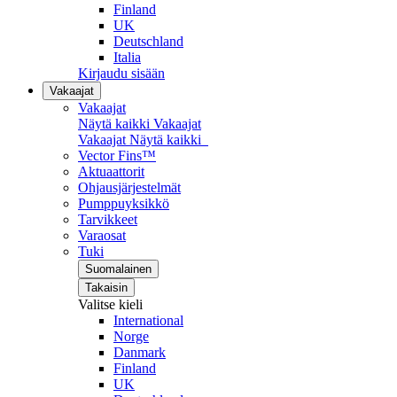
Finland
UK
Deutschland
Italia
Kirjaudu sisään
Vakaajat
Vakaajat
Näytä kaikki Vakaajat
Vakaajat
Näytä kaikki
Vector Fins™
Aktuaattorit
Ohjausjärjestelmät
Pumppuyksikkö
Tarvikkeet
Varaosat
Tuki
Suomalainen
Takaisin
Valitse kieli
International
Norge
Danmark
Finland
UK