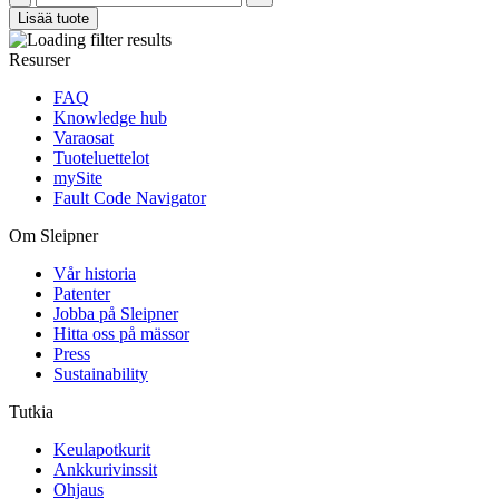
Lisää tuote
Resurser
FAQ
Knowledge hub
Varaosat
Tuoteluettelot
mySite
Fault Code Navigator
Om Sleipner
Vår historia
Patenter
Jobba på Sleipner
Hitta oss på mässor
Press
Sustainability
Tutkia
Keulapotkurit
Ankkurivinssit
Ohjaus