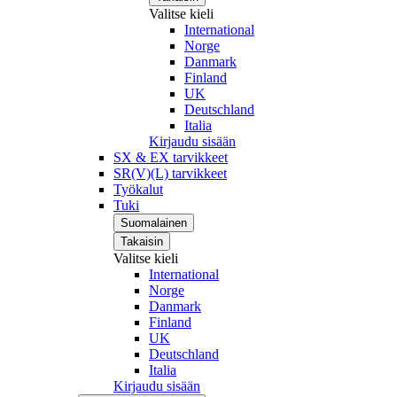
Valitse kieli
International
Norge
Danmark
Finland
UK
Deutschland
Italia
Kirjaudu sisään
SX & EX tarvikkeet
SR(V)(L) tarvikkeet
Työkalut
Tuki
Suomalainen
Takaisin
Valitse kieli
International
Norge
Danmark
Finland
UK
Deutschland
Italia
Kirjaudu sisään