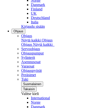
Norge
Danmark
Finland
UK
Deutschland
Italia
Kirjaudu sisään
Ohjaus
Ohjaus
Näytä kaikki Ohjaus
Ohjaus
Näytä kaikki
Servoohjaus
Ohjauspumput
Sylinterit
Asennusosat
Varaosat
Ohjauspyörät
Peräsimet
Tuki
Suomalainen
Takaisin
Valitse kieli
International
Norge
Danmark