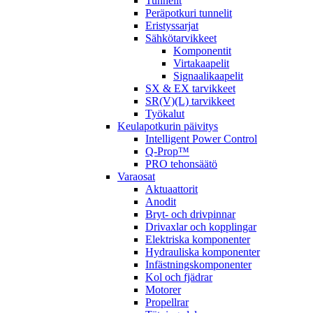
Tunnelit
Peräpotkuri tunnelit
Eristyssarjat
Sähkötarvikkeet
Komponentit
Virtakaapelit
Signaalikaapelit
SX & EX tarvikkeet
SR(V)(L) tarvikkeet
Työkalut
Keulapotkurin päivitys
Intelligent Power Control
Q-Prop™
PRO tehonsäätö
Varaosat
Aktuaattorit
Anodit
Bryt- och drivpinnar
Drivaxlar och kopplingar
Elektriska komponenter
Hydrauliska komponenter
Infästningskomponenter
Kol och fjädrar
Motorer
Propellrar