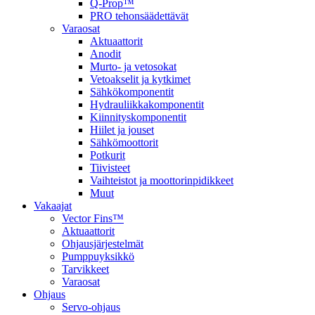
Q-Prop™
PRO tehonsäädettävät
Varaosat
Aktuaattorit
Anodit
Murto- ja vetosokat
Vetoakselit ja kytkimet
Sähkökomponentit
Hydrauliikkakomponentit
Kiinnityskomponentit
Hiilet ja jouset
Sähkömoottorit
Potkurit
Tiivisteet
Vaihteistot ja moottorinpidikkeet
Muut
Vakaajat
Vector Fins™
Aktuaattorit
Ohjausjärjestelmät
Pumppuyksikkö
Tarvikkeet
Varaosat
Ohjaus
Servo-ohjaus