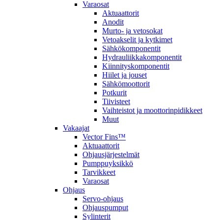
Varaosat
Aktuaattorit
Anodit
Murto- ja vetosokat
Vetoakselit ja kytkimet
Sähkökomponentit
Hydrauliikkakomponentit
Kiinnityskomponentit
Hiilet ja jouset
Sähkömoottorit
Potkurit
Tiivisteet
Vaihteistot ja moottorinpidikkeet
Muut
Vakaajat
Vector Fins™
Aktuaattorit
Ohjausjärjestelmät
Pumppuyksikkö
Tarvikkeet
Varaosat
Ohjaus
Servo-ohjaus
Ohjauspumput
Sylinterit