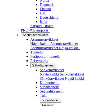
Norge
Danmark
Finland
UK
Deutschland
Italia
Kirjaudu sisään
PRO™ E-sarjaksi
Asennustarvikkeet
Asennustarvikkeet
Näytä kaikki Asennustarvikkeet
Asennustarvikkeet
Näytä kaikki
Tunnelit
Peräpotkuri tunnelit
Eristyssarjat
Sähkötarvikkeet
Sähkötarvikkeet
Näytä kaikki Sähkötarvikkeet
Sähkötarvikkeet
Näytä kaikki
Komponentit
Virtakaapelit
Signaalikaapelit
Tuki
Suomalainen
Takaisin