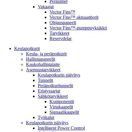
Peräsimet
Vakaajat
Vector Fins™
Vector Fins™ aktuaattiorit
Ohjauspaneeli
Vector Fins™-pumppuyksikkö
Tarvikkeet
Reservdelar
Keulapotkurit
Keula- ja peräpotkurit
Hallintapaneelit
Kaukohallintalaite
Asennustarvikkeet
Keulapotkurin päivitys
Tunnelit
Peräpotkuritunnelit
Eristyssarjat
Sähkötarvikkeet
Komponentit
Virtakaapelit
Signaalikaapelit
Työkalut
Keulapotkurin päivitys
Intelligent Power Control