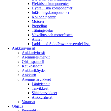
Elektriska komponenter
Hydrauliska komponenter
Infästningskomponenter
Kol och fjädrar
Motorer
Propellrar
Tätningsdelar
Växelhus och motorfästen
Annat
Ladda ned Side-Power reservdelslista
Ankkurivinssit
Ankkurivinssit
Asennusesimerkit
Ohjauspaneeli
Kaukosäädin
Ankkuriköydet
Ankkurit
Asennustarvikkeet
Läpiviennit
Tarvikkeet
Sähkötarvikkeet
Ankkurihelat
Varaosat
Ohjaus
Servoohjaus