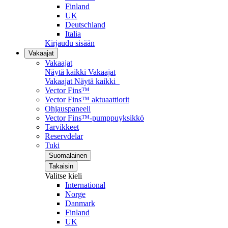
Finland
UK
Deutschland
Italia
Kirjaudu sisään
Vakaajat
Vakaajat
Näytä kaikki Vakaajat
Vakaajat
Näytä kaikki
Vector Fins™
Vector Fins™ aktuaattiorit
Ohjauspaneeli
Vector Fins™-pumppuyksikkö
Tarvikkeet
Reservdelar
Tuki
Suomalainen
Takaisin
Valitse kieli
International
Norge
Danmark
Finland
UK