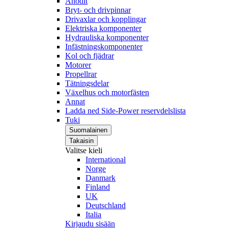
Anodit
Bryt- och drivpinnar
Drivaxlar och kopplingar
Elektriska komponenter
Hydrauliska komponenter
Infästningskomponenter
Kol och fjädrar
Motorer
Propellrar
Tätningsdelar
Växelhus och motorfästen
Annat
Ladda ned Side-Power reservdelslista
Tuki
Suomalainen
Takaisin
Valitse kieli
International
Norge
Danmark
Finland
UK
Deutschland
Italia
Kirjaudu sisään