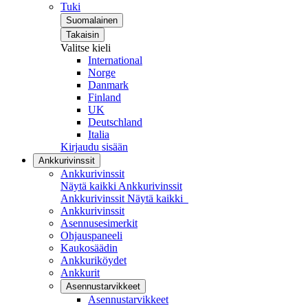
Tuki
Suomalainen
Takaisin
Valitse kieli
International
Norge
Danmark
Finland
UK
Deutschland
Italia
Kirjaudu sisään
Ankkurivinssit
Ankkurivinssit
Näytä kaikki Ankkurivinssit
Ankkurivinssit
Näytä kaikki
Ankkurivinssit
Asennusesimerkit
Ohjauspaneeli
Kaukosäädin
Ankkuriköydet
Ankkurit
Asennustarvikkeet
Asennustarvikkeet