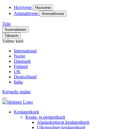
Huvivene
Huvivene
Ammattivene
Ammattivene
Tuki
Suomalainen
Takaisin
Valitse kieli
International
Norge
Danmark
Finland
UK
Deutschland
Italia
Kirjaudu sisään
Keulapotkurit
Keula- ja peräpotkurit
Alaslaskettavat keulapotkurit
Ulkopuoliset keulapotkurit