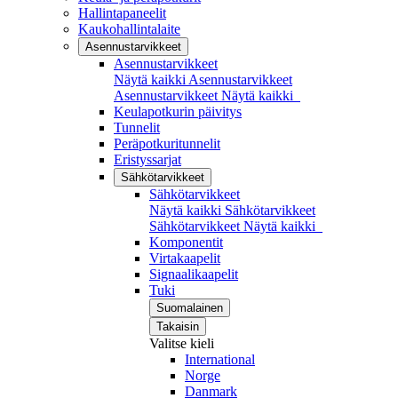
Hallintapaneelit
Kaukohallintalaite
Asennustarvikkeet
Asennustarvikkeet
Näytä kaikki Asennustarvikkeet
Asennustarvikkeet
Näytä kaikki
Keulapotkurin päivitys
Tunnelit
Peräpotkuritunnelit
Eristyssarjat
Sähkötarvikkeet
Sähkötarvikkeet
Näytä kaikki Sähkötarvikkeet
Sähkötarvikkeet
Näytä kaikki
Komponentit
Virtakaapelit
Signaalikaapelit
Tuki
Suomalainen
Takaisin
Valitse kieli
International
Norge
Danmark