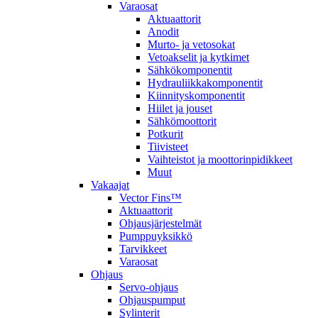
Varaosat
Aktuaattorit
Anodit
Murto- ja vetosokat
Vetoakselit ja kytkimet
Sähkökomponentit
Hydrauliikkakomponentit
Kiinnityskomponentit
Hiilet ja jouset
Sähkömoottorit
Potkurit
Tiivisteet
Vaihteistot ja moottorinpidikkeet
Muut
Vakaajat
Vector Fins™
Aktuaattorit
Ohjausjärjestelmät
Pumppuyksikkö
Tarvikkeet
Varaosat
Ohjaus
Servo-ohjaus
Ohjauspumput
Sylinterit