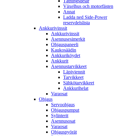
Tätningsdelar
Växelhus och motorfästen
Annat
Ladda ned Side-Power
reservdelslista
Ankkurivinssit
Ankkurivinssit
Asennusesimerkit
Ohjauspaneeli
Kaukosäädin
Ankkuriköydet
Ankkurit
Asennustarvikkeet
Läpiviennit
Tarvikkeet
Sähkötarvikkeet
Ankkurihelat
Varaosat
Ohjaus
Servoohjaus
Ohjauspumput
Sylinterit
Asennusosat
Varaosat
Ohjauspyörät