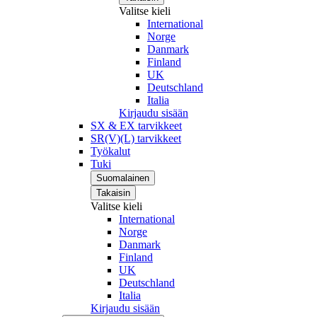
Valitse kieli
International
Norge
Danmark
Finland
UK
Deutschland
Italia
Kirjaudu sisään
SX & EX tarvikkeet
SR(V)(L) tarvikkeet
Työkalut
Tuki
Suomalainen
Takaisin
Valitse kieli
International
Norge
Danmark
Finland
UK
Deutschland
Italia
Kirjaudu sisään