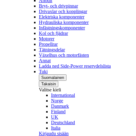
Anodit
Bryt- och drivpinnar
Drivaxlar och kopplingar
Elektriska komponenter
Hydrauliska komponenter
Infästningskomponenter
Kol och fjädrar
Motorer
Propellrar
Tätningsdelar
Växelhus och motorfästen
Annat
Ladda ned Side-Power reservdelslista
Tuki
Suomalainen
Takaisin
Valitse kieli
International
Norge
Danmark
Finland
UK
Deutschland
Italia
Kirjaudu sisään