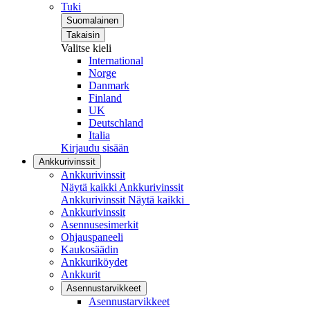
Tuki
Suomalainen
Takaisin
Valitse kieli
International
Norge
Danmark
Finland
UK
Deutschland
Italia
Kirjaudu sisään
Ankkurivinssit
Ankkurivinssit
Näytä kaikki Ankkurivinssit
Ankkurivinssit
Näytä kaikki
Ankkurivinssit
Asennusesimerkit
Ohjauspaneeli
Kaukosäädin
Ankkuriköydet
Ankkurit
Asennustarvikkeet
Asennustarvikkeet