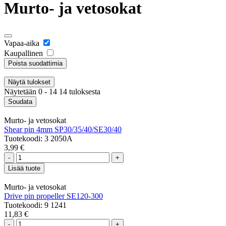
Murto- ja vetosokat
Vapaa-aika
Kaupallinen
Poista suodattimia
Näytä
tulokset
Näytetään 0 - 14 14 tuloksesta
Soudata
Murto- ja vetosokat
Shear pin 4mm SP30/35/40/SE30/40
Tuotekoodi: 3 2050A
3,99 €
-
+
Lisää tuote
Murto- ja vetosokat
Drive pin propeller SE120-300
Tuotekoodi: 9 1241
11,83 €
-
+