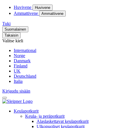
Huvivene
Huvivene
Ammattivene
Ammattivene
Tuki
Suomalainen
Takaisin
Valitse kieli
International
Norge
Danmark
Finland
UK
Deutschland
Italia
Kirjaudu sisään
Keulapotkurit
Keula- ja peräpotkurit
Alaslaskettavat keulapotkurit
Ulkopuoliset keulapotkurit