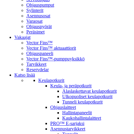
Ohjauspumput
Sylinterit
Asennusosat
Varaosat
Ohjauspyörät
Peräsimet
Vakaajat
Vector Fins™
Vector Fins™ aktuaattiorit
Ohjauspaneeli
Vector Fins™-pumppuyksikkö
Tarvikkeet
Reservdelar
Katso lisää
Keulapotkurit
Keula- ja peräpotkurit
Alaslaskettavat keulapotkurit
Ulkopuoliset keulapotkurit
Tunneli keulapotkurit
Ohjauslaitteet
Hallintapaneelit
Kaukohallintalaitteet
PRO™ E-sarjaksi
Asennustarvikkeet