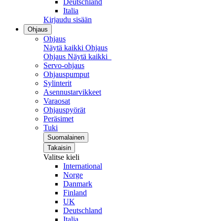
Deutschland
Italia
Kirjaudu sisään
Ohjaus
Ohjaus
Näytä kaikki Ohjaus
Ohjaus
Näytä kaikki
Servo-ohjaus
Ohjauspumput
Sylinterit
Asennustarvikkeet
Varaosat
Ohjauspyörät
Peräsimet
Tuki
Suomalainen
Takaisin
Valitse kieli
International
Norge
Danmark
Finland
UK
Deutschland
Italia