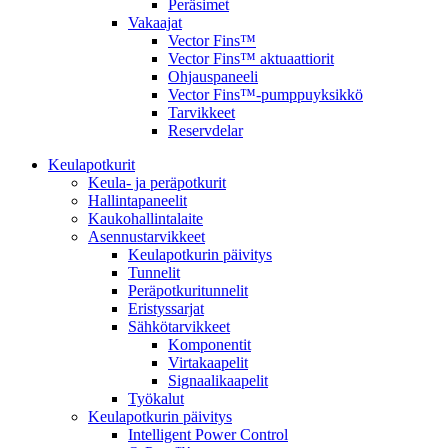
Peräsimet
Vakaajat
Vector Fins™
Vector Fins™ aktuaattiorit
Ohjauspaneeli
Vector Fins™-pumppuyksikkö
Tarvikkeet
Reservdelar
Keulapotkurit
Keula- ja peräpotkurit
Hallintapaneelit
Kaukohallintalaite
Asennustarvikkeet
Keulapotkurin päivitys
Tunnelit
Peräpotkuritunnelit
Eristyssarjat
Sähkötarvikkeet
Komponentit
Virtakaapelit
Signaalikaapelit
Työkalut
Keulapotkurin päivitys
Intelligent Power Control