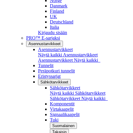
Norge
Danmark
Finland
UK
Deutschland
Italia
Kirjaudu sisään
PRO™ E-sarjaksi
Asennustarvikkeet
Asennustarvikkeet
Näytä kaikki Asennustarvikkeet
Asennustarvikkeet
Näytä kaikki
Tunnelit
Peräpotkuri tunnelit
Eristyssarjat
Sähkötarvikkeet
Sähkötarvikkeet
Näytä kaikki Sähkötarvikkeet
Sähkötarvikkeet
Näytä kaikki
Komponentit
Virtakaapelit
Signaalikaapelit
Tuki
Suomalainen
Takaisin