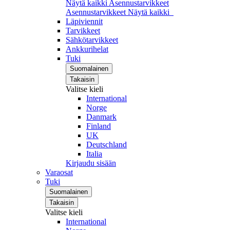
Näytä kaikki Asennustarvikkeet
Asennustarvikkeet
Näytä kaikki
Läpiviennit
Tarvikkeet
Sähkötarvikkeet
Ankkurihelat
Tuki
Suomalainen
Takaisin
Valitse kieli
International
Norge
Danmark
Finland
UK
Deutschland
Italia
Kirjaudu sisään
Varaosat
Tuki
Suomalainen
Takaisin
Valitse kieli
International