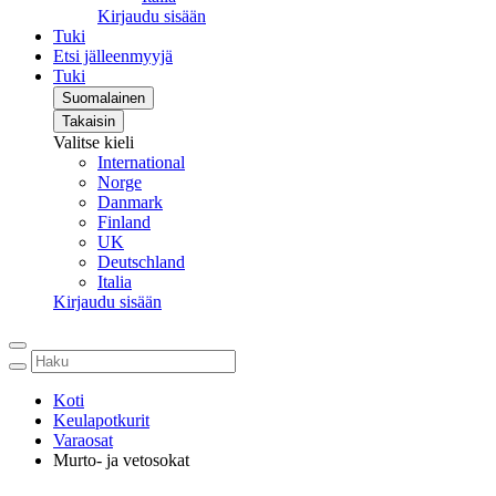
Kirjaudu sisään
Tuki
Etsi jälleenmyyjä
Tuki
Suomalainen
Takaisin
Valitse kieli
International
Norge
Danmark
Finland
UK
Deutschland
Italia
Kirjaudu sisään
Koti
Keulapotkurit
Varaosat
Murto- ja vetosokat