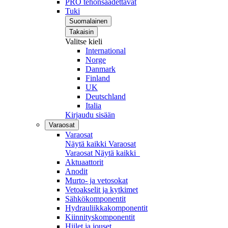
PRO tehonsäädettävät
Tuki
Suomalainen
Takaisin
Valitse kieli
International
Norge
Danmark
Finland
UK
Deutschland
Italia
Kirjaudu sisään
Varaosat
Varaosat
Näytä kaikki Varaosat
Varaosat
Näytä kaikki
Aktuaattorit
Anodit
Murto- ja vetosokat
Vetoakselit ja kytkimet
Sähkökomponentit
Hydrauliikkakomponentit
Kiinnityskomponentit
Hiilet ja jouset