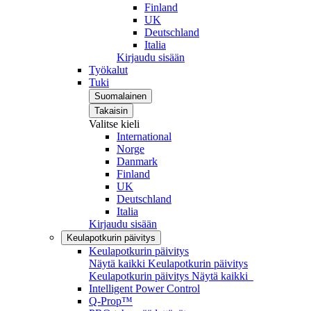
Finland
UK
Deutschland
Italia
Kirjaudu sisään
Työkalut
Tuki
Suomalainen
Takaisin
Valitse kieli
International
Norge
Danmark
Finland
UK
Deutschland
Italia
Kirjaudu sisään
Keulapotkurin päivitys
Keulapotkurin päivitys
Näytä kaikki Keulapotkurin päivitys
Keulapotkurin päivitys
Näytä kaikki
Intelligent Power Control
Q-Prop™