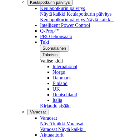
Keulapotkurin päivitys
Keulapotkurin päivitys
Näytä kaikki Keulapotkurin päivitys
Keulapotkurin päivitys
Näytä kaikki
Intelligent Power Control
Q-Prop™
PRO tehonsäätö
Tuki
Suomalainen
Takaisin
Valitse kieli
International
Norge
Danmark
Finland
UK
Deutschland
Italia
Kirjaudu sisään
Varaosat
Varaosat
Näytä kaikki Varaosat
Varaosat
Näytä kaikki
Aktuaattorit