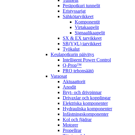
Tunnelit
Peräpotkuri tunnelit
Eristyssarjat
Sähkötarvikkeet
Komponentit
Virtakaapelit
Signaalikaapelit
SX & EX tarvikkeet
SR(V)(L) tarvikkeet
Työkalut
Keulapotkurin päivitys
Intelligent Power Control
Q-Prop™
PRO tehonsäätö
Varaosat
Aktuaattorit
Anodit
Bryt- och drivpinnar
Drivaxlar och kopplingar
Elektriska komponenter
Hydrauliska komponenter
Infästningskomponenter
Kol och fjädrar
Motorer
Propellrar