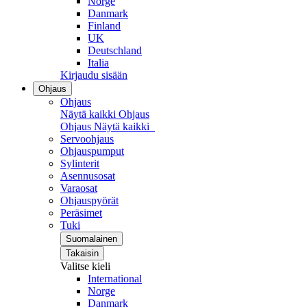
Norge
Danmark
Finland
UK
Deutschland
Italia
Kirjaudu sisään
Ohjaus
Ohjaus
Näytä kaikki Ohjaus
Ohjaus
Näytä kaikki
Servoohjaus
Ohjauspumput
Sylinterit
Asennusosat
Varaosat
Ohjauspyörät
Peräsimet
Tuki
Suomalainen
Takaisin
Valitse kieli
International
Norge
Danmark