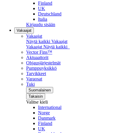
Finland
UK
Deutschland
Italia
Kirjaudu sisään
Vakaajat
Vakaajat
Näytä kaikki Vakaajat
Vakaajat
Näytä kaikki
Vector Fins™
Aktuaattorit
Ohjausjärjestelmät
Pumppuyksikkö
Tarvikkeet
Varaosat
Tuki
Suomalainen
Takaisin
Valitse kieli
International
Norge
Danmark
Finland
UK