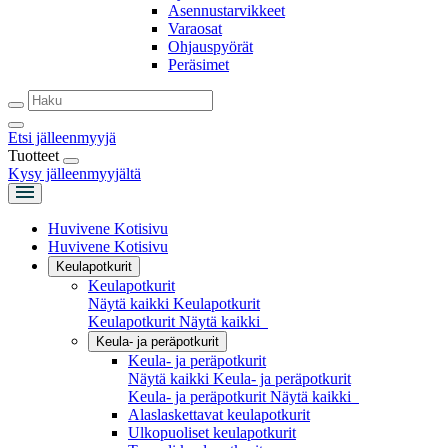
Asennustarvikkeet
Varaosat
Ohjauspyörät
Peräsimet
Etsi jälleenmyyjä
Tuotteet
Kysy jälleenmyyjältä
Huvivene Kotisivu
Huvivene Kotisivu
Keulapotkurit
Keulapotkurit
Näytä kaikki Keulapotkurit
Keulapotkurit
Näytä kaikki
Keula- ja peräpotkurit
Keula- ja peräpotkurit
Näytä kaikki Keula- ja peräpotkurit
Keula- ja peräpotkurit
Näytä kaikki
Alaslaskettavat keulapotkurit
Ulkopuoliset keulapotkurit