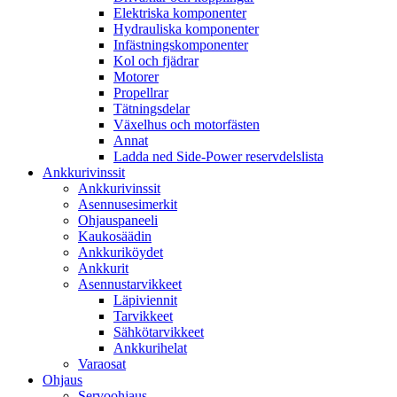
Elektriska komponenter
Hydrauliska komponenter
Infästningskomponenter
Kol och fjädrar
Motorer
Propellrar
Tätningsdelar
Växelhus och motorfästen
Annat
Ladda ned Side-Power reservdelslista
Ankkurivinssit
Ankkurivinssit
Asennusesimerkit
Ohjauspaneeli
Kaukosäädin
Ankkuriköydet
Ankkurit
Asennustarvikkeet
Läpiviennit
Tarvikkeet
Sähkötarvikkeet
Ankkurihelat
Varaosat
Ohjaus
Servoohjaus