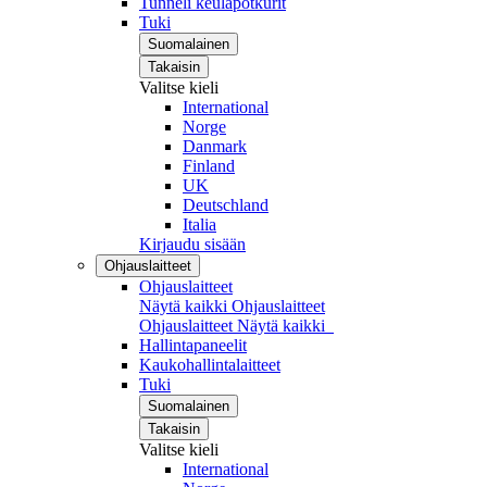
Tunneli keulapotkurit
Tuki
Suomalainen
Takaisin
Valitse kieli
International
Norge
Danmark
Finland
UK
Deutschland
Italia
Kirjaudu sisään
Ohjauslaitteet
Ohjauslaitteet
Näytä kaikki Ohjauslaitteet
Ohjauslaitteet
Näytä kaikki
Hallintapaneelit
Kaukohallintalaitteet
Tuki
Suomalainen
Takaisin
Valitse kieli
International