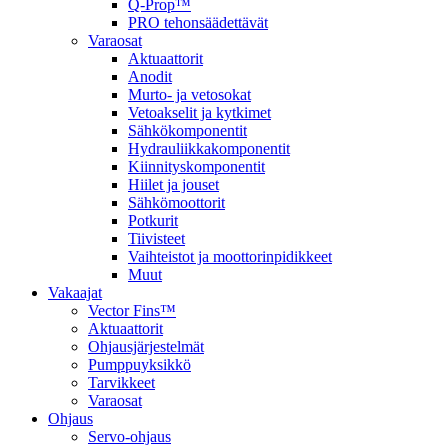
Q-Prop™
PRO tehonsäädettävät
Varaosat
Aktuaattorit
Anodit
Murto- ja vetosokat
Vetoakselit ja kytkimet
Sähkökomponentit
Hydrauliikkakomponentit
Kiinnityskomponentit
Hiilet ja jouset
Sähkömoottorit
Potkurit
Tiivisteet
Vaihteistot ja moottorinpidikkeet
Muut
Vakaajat
Vector Fins™
Aktuaattorit
Ohjausjärjestelmät
Pumppuyksikkö
Tarvikkeet
Varaosat
Ohjaus
Servo-ohjaus