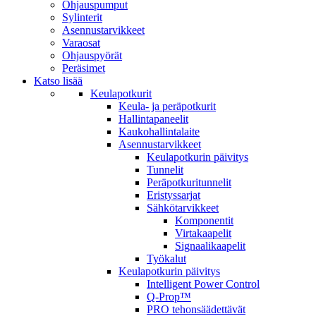
Ohjauspumput
Sylinterit
Asennustarvikkeet
Varaosat
Ohjauspyörät
Peräsimet
Katso lisää
Keulapotkurit
Keula- ja peräpotkurit
Hallintapaneelit
Kaukohallintalaite
Asennustarvikkeet
Keulapotkurin päivitys
Tunnelit
Peräpotkuritunnelit
Eristyssarjat
Sähkötarvikkeet
Komponentit
Virtakaapelit
Signaalikaapelit
Työkalut
Keulapotkurin päivitys
Intelligent Power Control
Q-Prop™
PRO tehonsäädettävät