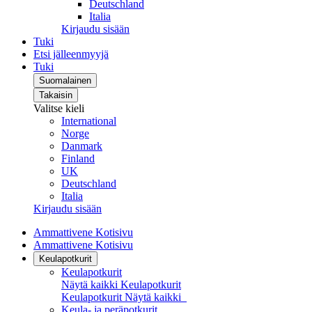
Deutschland
Italia
Kirjaudu sisään
Tuki
Etsi jälleenmyyjä
Tuki
Suomalainen
Takaisin
Valitse kieli
International
Norge
Danmark
Finland
UK
Deutschland
Italia
Kirjaudu sisään
Ammattivene Kotisivu
Ammattivene Kotisivu
Keulapotkurit
Keulapotkurit
Näytä kaikki Keulapotkurit
Keulapotkurit
Näytä kaikki
Keula- ja peräpotkurit