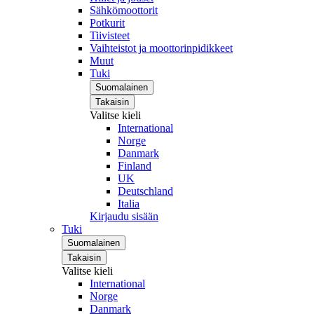
Sähkömoottorit
Potkurit
Tiivisteet
Vaihteistot ja moottorinpidikkeet
Muut
Tuki
Suomalainen
Takaisin
Valitse kieli
International
Norge
Danmark
Finland
UK
Deutschland
Italia
Kirjaudu sisään
Tuki
Suomalainen
Takaisin
Valitse kieli
International
Norge
Danmark