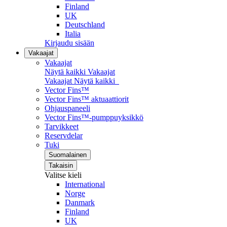
Finland
UK
Deutschland
Italia
Kirjaudu sisään
Vakaajat
Vakaajat
Näytä kaikki Vakaajat
Vakaajat
Näytä kaikki
Vector Fins™
Vector Fins™ aktuaattiorit
Ohjauspaneeli
Vector Fins™-pumppuyksikkö
Tarvikkeet
Reservdelar
Tuki
Suomalainen
Takaisin
Valitse kieli
International
Norge
Danmark
Finland
UK