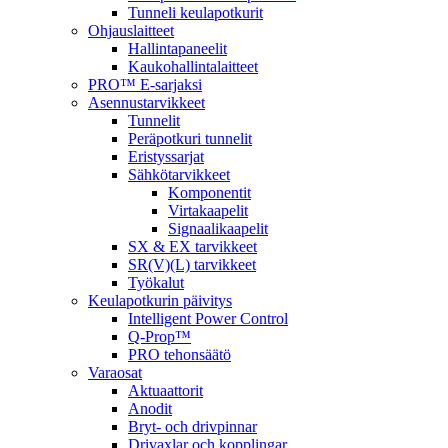
Tunneli keulapotkurit
Ohjauslaitteet
Hallintapaneelit
Kaukohallintalaitteet
PRO™ E-sarjaksi
Asennustarvikkeet
Tunnelit
Peräpotkuri tunnelit
Eristyssarjat
Sähkötarvikkeet
Komponentit
Virtakaapelit
Signaalikaapelit
SX & EX tarvikkeet
SR(V)(L) tarvikkeet
Työkalut
Keulapotkurin päivitys
Intelligent Power Control
Q-Prop™
PRO tehonsäätö
Varaosat
Aktuaattorit
Anodit
Bryt- och drivpinnar
Drivaxlar och kopplingar