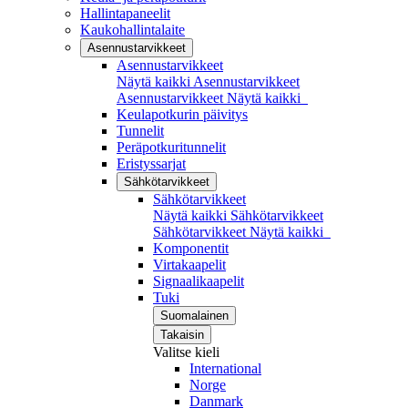
Hallintapaneelit
Kaukohallintalaite
Asennustarvikkeet
Asennustarvikkeet
Näytä kaikki Asennustarvikkeet
Asennustarvikkeet
Näytä kaikki
Keulapotkurin päivitys
Tunnelit
Peräpotkuritunnelit
Eristyssarjat
Sähkötarvikkeet
Sähkötarvikkeet
Näytä kaikki Sähkötarvikkeet
Sähkötarvikkeet
Näytä kaikki
Komponentit
Virtakaapelit
Signaalikaapelit
Tuki
Suomalainen
Takaisin
Valitse kieli
International
Norge
Danmark