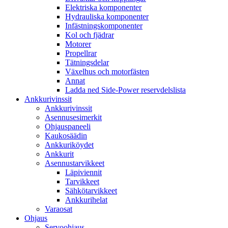
Elektriska komponenter
Hydrauliska komponenter
Infästningskomponenter
Kol och fjädrar
Motorer
Propellrar
Tätningsdelar
Växelhus och motorfästen
Annat
Ladda ned Side-Power reservdelslista
Ankkurivinssit
Ankkurivinssit
Asennusesimerkit
Ohjauspaneeli
Kaukosäädin
Ankkuriköydet
Ankkurit
Asennustarvikkeet
Läpiviennit
Tarvikkeet
Sähkötarvikkeet
Ankkurihelat
Varaosat
Ohjaus
Servoohjaus