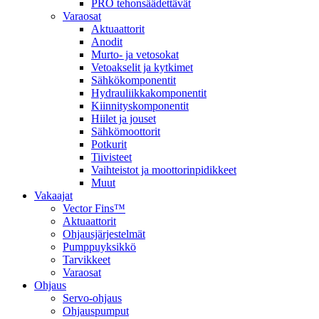
PRO tehonsäädettävät
Varaosat
Aktuaattorit
Anodit
Murto- ja vetosokat
Vetoakselit ja kytkimet
Sähkökomponentit
Hydrauliikkakomponentit
Kiinnityskomponentit
Hiilet ja jouset
Sähkömoottorit
Potkurit
Tiivisteet
Vaihteistot ja moottorinpidikkeet
Muut
Vakaajat
Vector Fins™
Aktuaattorit
Ohjausjärjestelmät
Pumppuyksikkö
Tarvikkeet
Varaosat
Ohjaus
Servo-ohjaus
Ohjauspumput