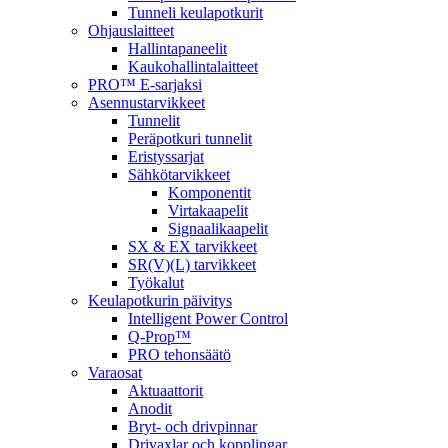
Tunneli keulapotkurit
Ohjauslaitteet
Hallintapaneelit
Kaukohallintalaitteet
PRO™ E-sarjaksi
Asennustarvikkeet
Tunnelit
Peräpotkuri tunnelit
Eristyssarjat
Sähkötarvikkeet
Komponentit
Virtakaapelit
Signaalikaapelit
SX & EX tarvikkeet
SR(V)(L) tarvikkeet
Työkalut
Keulapotkurin päivitys
Intelligent Power Control
Q-Prop™
PRO tehonsäätö
Varaosat
Aktuaattorit
Anodit
Bryt- och drivpinnar
Drivaxlar och kopplingar