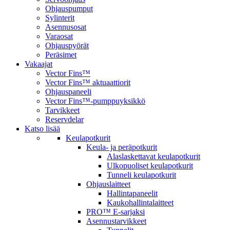
Ohjauspumput
Sylinterit
Asennusosat
Varaosat
Ohjauspyörät
Peräsimet
Vakaajat
Vector Fins™
Vector Fins™ aktuaattiorit
Ohjauspaneeli
Vector Fins™-pumppuyksikkö
Tarvikkeet
Reservdelar
Katso lisää
Keulapotkurit
Keula- ja peräpotkurit
Alaslaskettavat keulapotkurit
Ulkopuoliset keulapotkurit
Tunneli keulapotkurit
Ohjauslaitteet
Hallintapaneelit
Kaukohallintalaitteet
PRO™ E-sarjaksi
Asennustarvikkeet