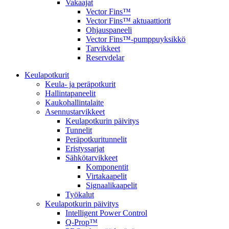
Vakaajat
Vector Fins™
Vector Fins™ aktuaattiorit
Ohjauspaneeli
Vector Fins™-pumppuyksikkö
Tarvikkeet
Reservdelar
Keulapotkurit
Keula- ja peräpotkurit
Hallintapaneelit
Kaukohallintalaite
Asennustarvikkeet
Keulapotkurin päivitys
Tunnelit
Peräpotkuritunnelit
Eristyssarjat
Sähkötarvikkeet
Komponentit
Virtakaapelit
Signaalikaapelit
Työkalut
Keulapotkurin päivitys
Intelligent Power Control
Q-Prop™