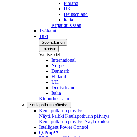
Finland
UK
Deutschland
Italia
Kirjaudu sisään
Työkalut
Tuki
Suomalainen
Takaisin
Valitse kieli
International
Norge
Danmark
Finland
UK
Deutschland
Italia
Kirjaudu sisään
Keulapotkurin päivitys
Keulapotkurin päivitys
Näytä kaikki Keulapotkurin päivitys
Keulapotkurin päivitys
Näytä kaikki
Intelligent Power Control
Q-Prop™