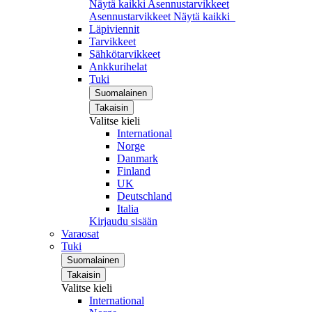
Näytä kaikki Asennustarvikkeet
Asennustarvikkeet
Näytä kaikki
Läpiviennit
Tarvikkeet
Sähkötarvikkeet
Ankkurihelat
Tuki
Suomalainen
Takaisin
Valitse kieli
International
Norge
Danmark
Finland
UK
Deutschland
Italia
Kirjaudu sisään
Varaosat
Tuki
Suomalainen
Takaisin
Valitse kieli
International