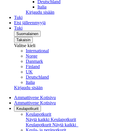
Deutschland
Italia
Kirjaudu sisään
Tuki
Etsi jälleenmyyjä
Tuki
Suomalainen
Takaisin
Valitse kieli
International
Norge
Danmark
Finland
UK
Deutschland
Italia
Kirjaudu sisään
Ammattivene Kotisivu
Ammattivene Kotisivu
Keulapotkurit
Keulapotkurit
Näytä kaikki Keulapotkurit
Keulapotkurit
Näytä kaikki
Keula- ja peräpotkurit