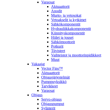
Varaosat
Aktuaattorit
Anodit
Murto- ja vetosokat
Vetoakselit ja kytkimet
Sähkökomponentit
Hydrauliikkakomponentit
Kiinnityskomponentit
Hiilet ja jouset
Sähkömoottorit
Potkurit
Tiivisteet
Vaihteistot ja moottorinpidikkeet
Muut
Vakaajat
Vector Fins™
Aktuaattorit
Ohjausjärjestelmät
Pumppuyksikkö
Tarvikkeet
Varaosat
Ohjaus
Servo-ohjaus
Ohjauspumput
Sylinterit