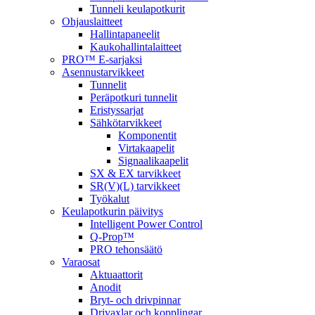
Tunneli keulapotkurit
Ohjauslaitteet
Hallintapaneelit
Kaukohallintalaitteet
PRO™ E-sarjaksi
Asennustarvikkeet
Tunnelit
Peräpotkuri tunnelit
Eristyssarjat
Sähkötarvikkeet
Komponentit
Virtakaapelit
Signaalikaapelit
SX & EX tarvikkeet
SR(V)(L) tarvikkeet
Työkalut
Keulapotkurin päivitys
Intelligent Power Control
Q-Prop™
PRO tehonsäätö
Varaosat
Aktuaattorit
Anodit
Bryt- och drivpinnar
Drivaxlar och kopplingar