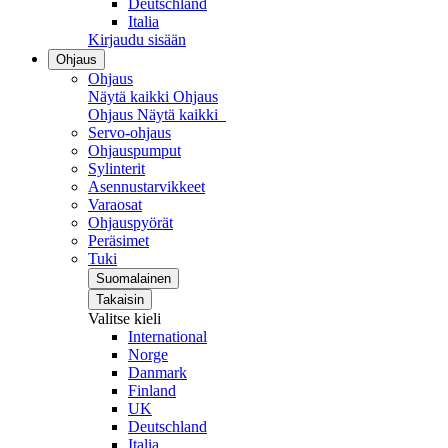
Deutschland
Italia
Kirjaudu sisään
Ohjaus
Ohjaus
Näytä kaikki Ohjaus
Ohjaus
Näytä kaikki
Servo-ohjaus
Ohjauspumput
Sylinterit
Asennustarvikkeet
Varaosat
Ohjauspyörät
Peräsimet
Tuki
Suomalainen
Takaisin
Valitse kieli
International
Norge
Danmark
Finland
UK
Deutschland
Italia