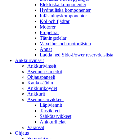
Elektriska komponenter
Hydrauliska komponenter
Infästningskomponenter
Kol och fjädrar
Motorer
Propellrar
Tätningsdelar
Växelhus och motorfästen
Annat
Ladda ned Side-Power reservdelslista
Ankkurivinssit
Ankkurivinssit
Asennusesimerkit
Ohjauspaneeli
Kaukosäädin
Ankkuriköydet
Ankkurit
Asennustarvikkeet
Läpiviennit
Tarvikkeet
Sähkötarvikkeet
Ankkurihelat
Varaosat
Ohjaus
Servoohjaus