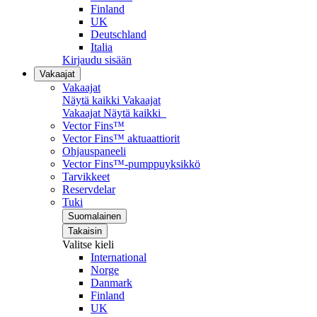
Finland
UK
Deutschland
Italia
Kirjaudu sisään
Vakaajat
Vakaajat
Näytä kaikki Vakaajat
Vakaajat
Näytä kaikki
Vector Fins™
Vector Fins™ aktuaattiorit
Ohjauspaneeli
Vector Fins™-pumppuyksikkö
Tarvikkeet
Reservdelar
Tuki
Suomalainen
Takaisin
Valitse kieli
International
Norge
Danmark
Finland
UK