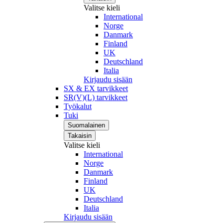
Valitse kieli
International
Norge
Danmark
Finland
UK
Deutschland
Italia
Kirjaudu sisään
SX & EX tarvikkeet
SR(V)(L) tarvikkeet
Työkalut
Tuki
Suomalainen
Takaisin
Valitse kieli
International
Norge
Danmark
Finland
UK
Deutschland
Italia
Kirjaudu sisään