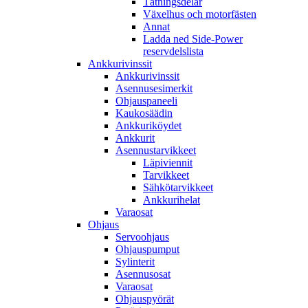
Tätningsdelar
Växelhus och motorfästen
Annat
Ladda ned Side-Power
reservdelslista
Ankkurivinssit
Ankkurivinssit
Asennusesimerkit
Ohjauspaneeli
Kaukosäädin
Ankkuriköydet
Ankkurit
Asennustarvikkeet
Läpiviennit
Tarvikkeet
Sähkötarvikkeet
Ankkurihelat
Varaosat
Ohjaus
Servoohjaus
Ohjauspumput
Sylinterit
Asennusosat
Varaosat
Ohjauspyörät