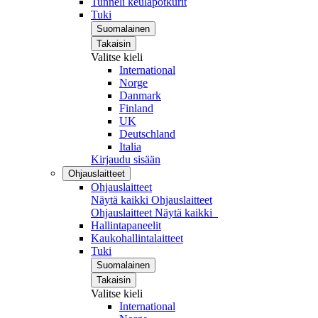
Tunneli keulapotkurit
Tuki
Suomalainen
Takaisin
Valitse kieli
International
Norge
Danmark
Finland
UK
Deutschland
Italia
Kirjaudu sisään
Ohjauslaitteet
Ohjauslaitteet
Näytä kaikki Ohjauslaitteet
Ohjauslaitteet
Näytä kaikki
Hallintapaneelit
Kaukohallintalaitteet
Tuki
Suomalainen
Takaisin
Valitse kieli
International