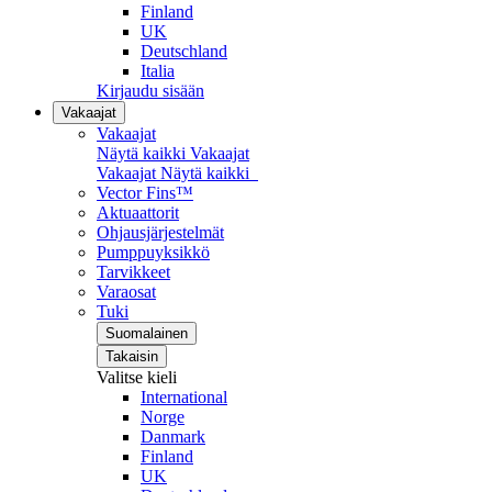
Finland
UK
Deutschland
Italia
Kirjaudu sisään
Vakaajat
Vakaajat
Näytä kaikki Vakaajat
Vakaajat
Näytä kaikki
Vector Fins™
Aktuaattorit
Ohjausjärjestelmät
Pumppuyksikkö
Tarvikkeet
Varaosat
Tuki
Suomalainen
Takaisin
Valitse kieli
International
Norge
Danmark
Finland
UK