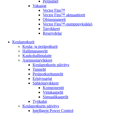
Peräsimet
Vakaajat
Vector Fins™
Vector Fins™ aktuaattiorit
Ohjauspaneeli
Vector Fins™-pumppuyksikkö
Tarvikkeet
Reservdelar
Keulapotkurit
Keula- ja peräpotkurit
Hallintapaneelit
Kaukohallintalaite
Asennustarvikkeet
Keulapotkurin päivitys
Tunnelit
Peräpotkuritunnelit
Eristyssarjat
Sähkötarvikkeet
Komponentit
Virtakaapelit
Signaalikaapelit
Työkalut
Keulapotkurin päivitys
Intelligent Power Control