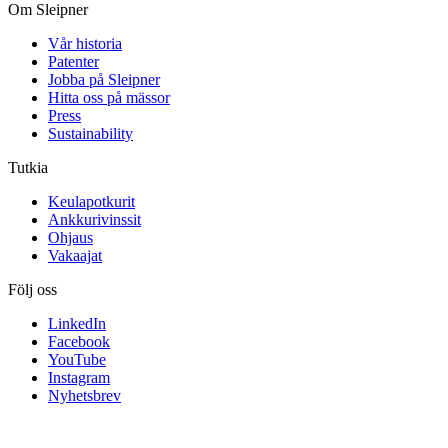
Om Sleipner
Vår historia
Patenter
Jobba på Sleipner
Hitta oss på mässor
Press
Sustainability
Tutkia
Keulapotkurit
Ankkurivinssit
Ohjaus
Vakaajat
Följ oss
LinkedIn
Facebook
YouTube
Instagram
Nyhetsbrev