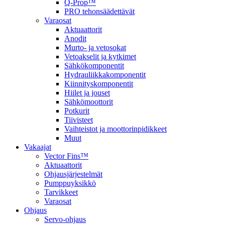
Q-Prop™
PRO tehonsäädettävät
Varaosat
Aktuaattorit
Anodit
Murto- ja vetosokat
Vetoakselit ja kytkimet
Sähkökomponentit
Hydrauliikkakomponentit
Kiinnityskomponentit
Hiilet ja jouset
Sähkömoottorit
Potkurit
Tiivisteet
Vaihteistot ja moottorinpidikkeet
Muut
Vakaajat
Vector Fins™
Aktuaattorit
Ohjausjärjestelmät
Pumppuyksikkö
Tarvikkeet
Varaosat
Ohjaus
Servo-ohjaus