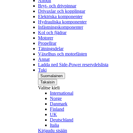
Anodit
Bryt- och drivpinnar
Drivaxlar och kopplingar
Elektriska komponenter
Hydrauliska komponenter
Infästningskomponenter
Kol och fjädrar
Motorer
Propellrar
Tätningsdelar
Växelhus och motorfästen
Annat
Ladda ned Side-Power reservdelslista
Tuki
Suomalainen
Takaisin
Valitse kieli
International
Norge
Danmark
Finland
UK
Deutschland
Italia
Kirjaudu sisään