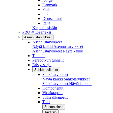
Norge
Danmark
Finland
UK
Deutschland
Italia
Kirjaudu sisään
PRO™ E-sarjaksi
Asennustarvikkeet
Asennustarvikkeet
Näytä kaikki Asennustarvikkeet
Asennustarvikkeet
Näytä kaikki
Tunnelit
Peräpotkuri tunnelit
Eristyssarjat
Sähkötarvikkeet
Sähkötarvikkeet
Näytä kaikki Sähkötarvikkeet
Sähkötarvikkeet
Näytä kaikki
Komponentit
Virtakaapelit
Signaalikaapelit
Tuki
Suomalainen
Takaisin