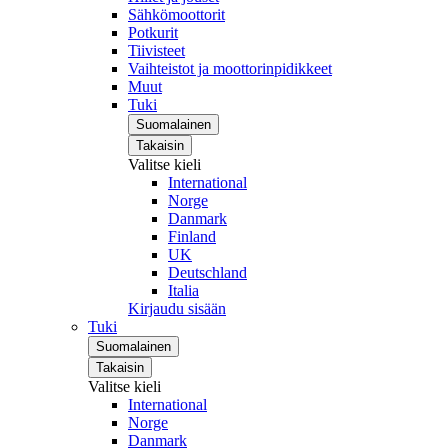
Sähkömoottorit
Potkurit
Tiivisteet
Vaihteistot ja moottorinpidikkeet
Muut
Tuki
Suomalainen
Takaisin
Valitse kieli
International
Norge
Danmark
Finland
UK
Deutschland
Italia
Kirjaudu sisään
Tuki
Suomalainen
Takaisin
Valitse kieli
International
Norge
Danmark