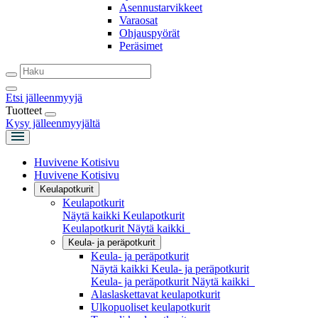
Asennustarvikkeet
Varaosat
Ohjauspyörät
Peräsimet
Etsi jälleenmyyjä
Tuotteet
Kysy jälleenmyyjältä
Huvivene Kotisivu
Huvivene Kotisivu
Keulapotkurit
Keulapotkurit
Näytä kaikki Keulapotkurit
Keulapotkurit
Näytä kaikki
Keula- ja peräpotkurit
Keula- ja peräpotkurit
Näytä kaikki Keula- ja peräpotkurit
Keula- ja peräpotkurit
Näytä kaikki
Alaslaskettavat keulapotkurit
Ulkopuoliset keulapotkurit