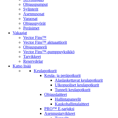
Ohjauspumput
Sylinterit
Asennusosat
Varaosat
Ohjauspyörät
Peräsimet
Vakaajat
Vector Fins™
Vector Fins™ aktuaattiorit
Ohjauspaneeli
Vector Fins™-pumppuyksikkö
Tarvikkeet
Reservdelar
Katso lisää
Keulapotkurit
Keula- ja peräpotkurit
Alaslaskettavat keulapotkurit
Ulkopuoliset keulapotkurit
Tunneli keulapotkurit
Ohjauslaitteet
Hallintapaneelit
Kaukohallintalaitteet
PRO™ E-sarjaksi
Asennustarvikkeet