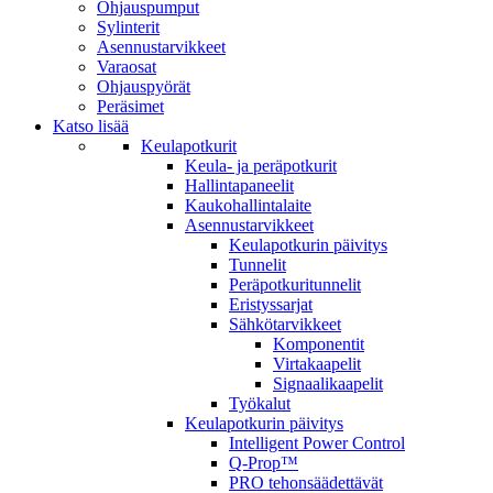
Ohjauspumput
Sylinterit
Asennustarvikkeet
Varaosat
Ohjauspyörät
Peräsimet
Katso lisää
Keulapotkurit
Keula- ja peräpotkurit
Hallintapaneelit
Kaukohallintalaite
Asennustarvikkeet
Keulapotkurin päivitys
Tunnelit
Peräpotkuritunnelit
Eristyssarjat
Sähkötarvikkeet
Komponentit
Virtakaapelit
Signaalikaapelit
Työkalut
Keulapotkurin päivitys
Intelligent Power Control
Q-Prop™
PRO tehonsäädettävät