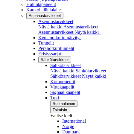
Hallintapaneelit
Kaukohallintalaite
Asennustarvikkeet
Asennustarvikkeet
Näytä kaikki Asennustarvikkeet
Asennustarvikkeet
Näytä kaikki
Keulapotkurin päivitys
Tunnelit
Peräpotkuritunnelit
Eristyssarjat
Sähkötarvikkeet
Sähkötarvikkeet
Näytä kaikki Sähkötarvikkeet
Sähkötarvikkeet
Näytä kaikki
Komponentit
Virtakaapelit
Signaalikaapelit
Tuki
Suomalainen
Takaisin
Valitse kieli
International
Norge
Danmark