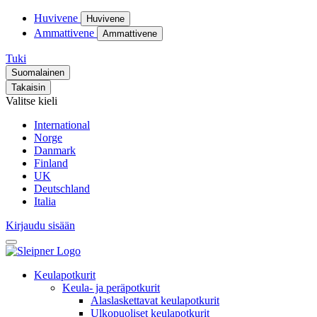
Huvivene
Huvivene
Ammattivene
Ammattivene
Tuki
Suomalainen
Takaisin
Valitse kieli
International
Norge
Danmark
Finland
UK
Deutschland
Italia
Kirjaudu sisään
Keulapotkurit
Keula- ja peräpotkurit
Alaslaskettavat keulapotkurit
Ulkopuoliset keulapotkurit