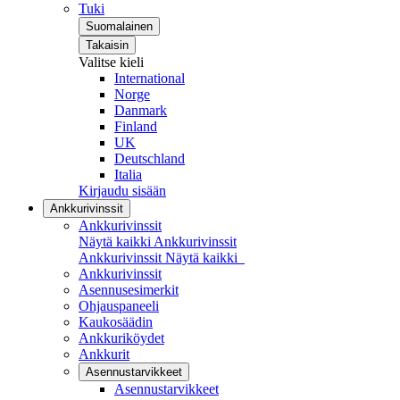
Tuki
Suomalainen
Takaisin
Valitse kieli
International
Norge
Danmark
Finland
UK
Deutschland
Italia
Kirjaudu sisään
Ankkurivinssit
Ankkurivinssit
Näytä kaikki Ankkurivinssit
Ankkurivinssit
Näytä kaikki
Ankkurivinssit
Asennusesimerkit
Ohjauspaneeli
Kaukosäädin
Ankkuriköydet
Ankkurit
Asennustarvikkeet
Asennustarvikkeet