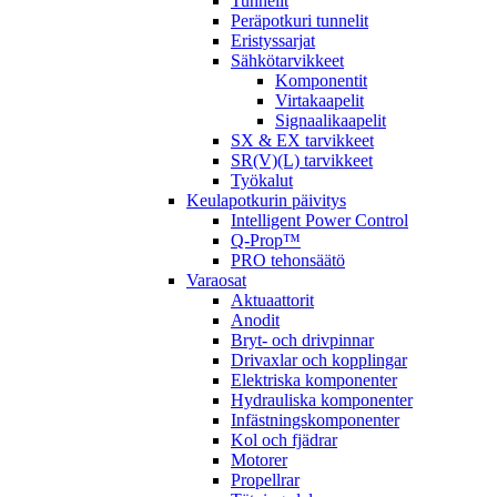
Tunnelit
Peräpotkuri tunnelit
Eristyssarjat
Sähkötarvikkeet
Komponentit
Virtakaapelit
Signaalikaapelit
SX & EX tarvikkeet
SR(V)(L) tarvikkeet
Työkalut
Keulapotkurin päivitys
Intelligent Power Control
Q-Prop™
PRO tehonsäätö
Varaosat
Aktuaattorit
Anodit
Bryt- och drivpinnar
Drivaxlar och kopplingar
Elektriska komponenter
Hydrauliska komponenter
Infästningskomponenter
Kol och fjädrar
Motorer
Propellrar