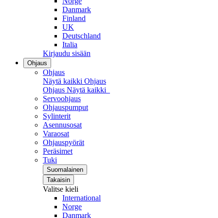
Norge
Danmark
Finland
UK
Deutschland
Italia
Kirjaudu sisään
Ohjaus
Ohjaus
Näytä kaikki Ohjaus
Ohjaus
Näytä kaikki
Servoohjaus
Ohjauspumput
Sylinterit
Asennusosat
Varaosat
Ohjauspyörät
Peräsimet
Tuki
Suomalainen
Takaisin
Valitse kieli
International
Norge
Danmark