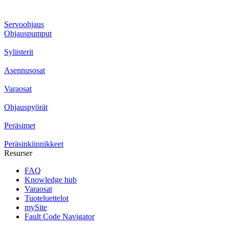
Servoohjaus
Ohjauspumput
Sylinterit
Asennusosat
Varaosat
Ohjauspyörät
Peräsimet
Peräsinkiinnikkeet
Resurser
FAQ
Knowledge hub
Varaosat
Tuoteluettelot
mySite
Fault Code Navigator