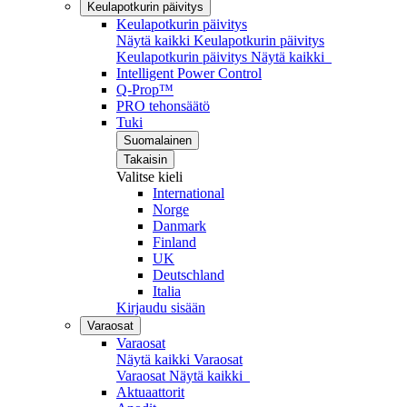
Keulapotkurin päivitys
Keulapotkurin päivitys
Näytä kaikki Keulapotkurin päivitys
Keulapotkurin päivitys
Näytä kaikki
Intelligent Power Control
Q-Prop™
PRO tehonsäätö
Tuki
Suomalainen
Takaisin
Valitse kieli
International
Norge
Danmark
Finland
UK
Deutschland
Italia
Kirjaudu sisään
Varaosat
Varaosat
Näytä kaikki Varaosat
Varaosat
Näytä kaikki
Aktuaattorit