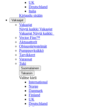
UK
Deutschland
Italia
Kirjaudu sisään
Vakaajat
Vakaajat
Näytä kaikki Vakaajat
Vakaajat
Näytä kaikki
Vector Fins™
Aktuaattorit
Ohjausjärjestelmät
Pumppuyksikkö
Tarvikkeet
Varaosat
Tuki
Suomalainen
Takaisin
Valitse kieli
International
Norge
Danmark
Finland
UK
Deutschland