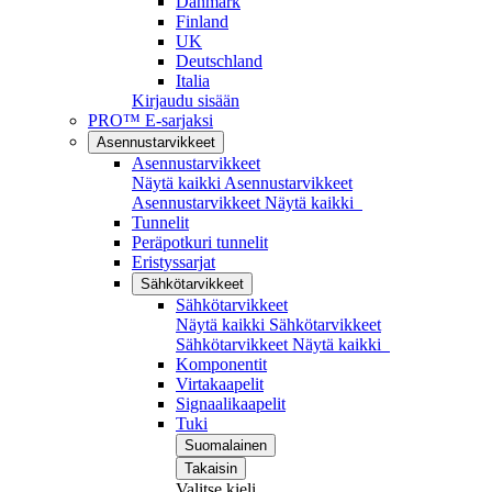
Danmark
Finland
UK
Deutschland
Italia
Kirjaudu sisään
PRO™ E-sarjaksi
Asennustarvikkeet
Asennustarvikkeet
Näytä kaikki Asennustarvikkeet
Asennustarvikkeet
Näytä kaikki
Tunnelit
Peräpotkuri tunnelit
Eristyssarjat
Sähkötarvikkeet
Sähkötarvikkeet
Näytä kaikki Sähkötarvikkeet
Sähkötarvikkeet
Näytä kaikki
Komponentit
Virtakaapelit
Signaalikaapelit
Tuki
Suomalainen
Takaisin
Valitse kieli