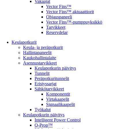
Vakaajat
Vector Fins™
Vector Fins™ aktuaattiorit
Ohjauspaneeli
Vector Fins™-pumppuyksikkö
Tarvikkeet
Reservdelar
Keulapotkurit
Keula- ja peräpotkurit
Hallintapaneelit
Kaukohallintalaite
Asennustarvikkeet
Keulapotkurin päivitys
Tunnelit
Peräpotkuritunnelit
Eristyssarjat
Sähkötarvikkeet
Komponentit
Virtakaapelit
Signaalikaapelit
Työkalut
Keulapotkurin päivitys
Intelligent Power Control
Q-Prop™