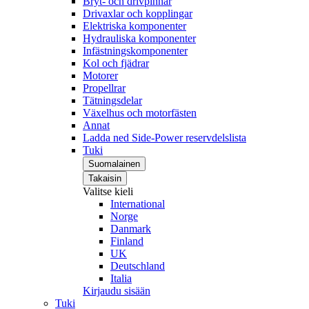
Bryt- och drivpinnar
Drivaxlar och kopplingar
Elektriska komponenter
Hydrauliska komponenter
Infästningskomponenter
Kol och fjädrar
Motorer
Propellrar
Tätningsdelar
Växelhus och motorfästen
Annat
Ladda ned Side-Power reservdelslista
Tuki
Suomalainen
Takaisin
Valitse kieli
International
Norge
Danmark
Finland
UK
Deutschland
Italia
Kirjaudu sisään
Tuki