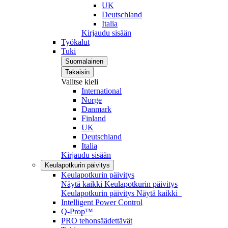
UK
Deutschland
Italia
Kirjaudu sisään
Työkalut
Tuki
Suomalainen
Takaisin
Valitse kieli
International
Norge
Danmark
Finland
UK
Deutschland
Italia
Kirjaudu sisään
Keulapotkurin päivitys
Keulapotkurin päivitys
Näytä kaikki Keulapotkurin päivitys
Keulapotkurin päivitys
Näytä kaikki
Intelligent Power Control
Q-Prop™
PRO tehonsäädettävät