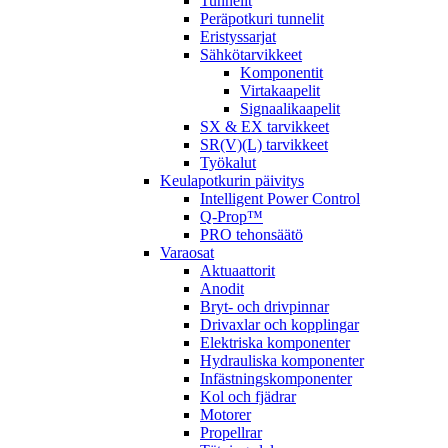
Tunnelit
Peräpotkuri tunnelit
Eristyssarjat
Sähkötarvikkeet
Komponentit
Virtakaapelit
Signaalikaapelit
SX & EX tarvikkeet
SR(V)(L) tarvikkeet
Työkalut
Keulapotkurin päivitys
Intelligent Power Control
Q-Prop™
PRO tehonsäätö
Varaosat
Aktuaattorit
Anodit
Bryt- och drivpinnar
Drivaxlar och kopplingar
Elektriska komponenter
Hydrauliska komponenter
Infästningskomponenter
Kol och fjädrar
Motorer
Propellrar