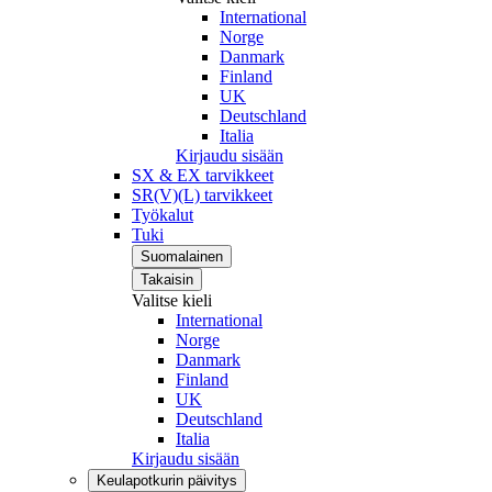
International
Norge
Danmark
Finland
UK
Deutschland
Italia
Kirjaudu sisään
SX & EX tarvikkeet
SR(V)(L) tarvikkeet
Työkalut
Tuki
Suomalainen
Takaisin
Valitse kieli
International
Norge
Danmark
Finland
UK
Deutschland
Italia
Kirjaudu sisään
Keulapotkurin päivitys