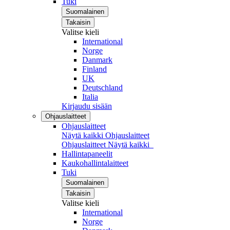
Tuki
Suomalainen
Takaisin
Valitse kieli
International
Norge
Danmark
Finland
UK
Deutschland
Italia
Kirjaudu sisään
Ohjauslaitteet
Ohjauslaitteet
Näytä kaikki Ohjauslaitteet
Ohjauslaitteet
Näytä kaikki
Hallintapaneelit
Kaukohallintalaitteet
Tuki
Suomalainen
Takaisin
Valitse kieli
International
Norge