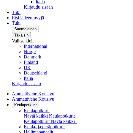
Italia
Kirjaudu sisään
Tuki
Etsi jälleenmyyjä
Tuki
Suomalainen
Takaisin
Valitse kieli
International
Norge
Danmark
Finland
UK
Deutschland
Italia
Kirjaudu sisään
Ammattivene Kotisivu
Ammattivene Kotisivu
Keulapotkurit
Keulapotkurit
Näytä kaikki Keulapotkurit
Keulapotkurit
Näytä kaikki
Keula- ja peräpotkurit
Hallintapaneelit