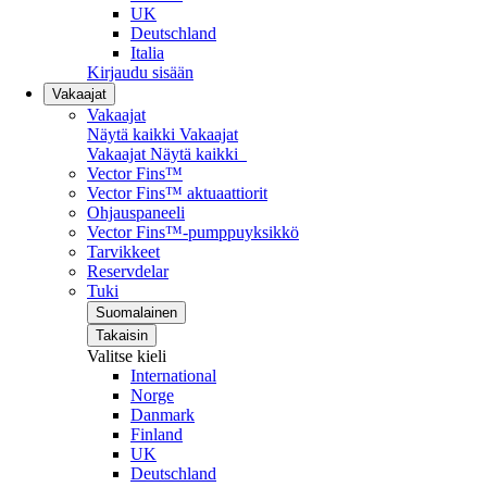
UK
Deutschland
Italia
Kirjaudu sisään
Vakaajat
Vakaajat
Näytä kaikki Vakaajat
Vakaajat
Näytä kaikki
Vector Fins™
Vector Fins™ aktuaattiorit
Ohjauspaneeli
Vector Fins™-pumppuyksikkö
Tarvikkeet
Reservdelar
Tuki
Suomalainen
Takaisin
Valitse kieli
International
Norge
Danmark
Finland
UK
Deutschland