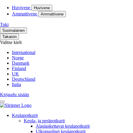
Huvivene
Huvivene
Ammattivene
Ammattivene
Tuki
Suomalainen
Takaisin
Valitse kieli
International
Norge
Danmark
Finland
UK
Deutschland
Italia
Kirjaudu sisään
Keulapotkurit
Keula- ja peräpotkurit
Alaslaskettavat keulapotkurit
Ulkopuoliset keulapotkurit