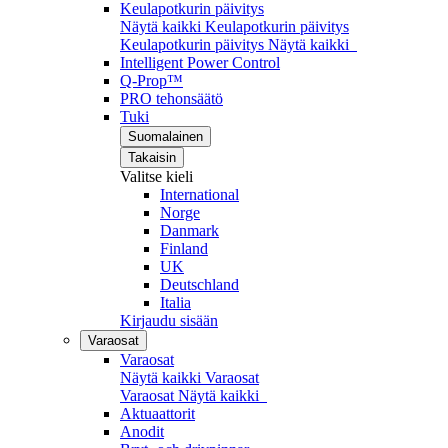
Keulapotkurin päivitys
Näytä kaikki Keulapotkurin päivitys
Keulapotkurin päivitys
Näytä kaikki
Intelligent Power Control
Q-Prop™
PRO tehonsäätö
Tuki
Suomalainen
Takaisin
Valitse kieli
International
Norge
Danmark
Finland
UK
Deutschland
Italia
Kirjaudu sisään
Varaosat
Varaosat
Näytä kaikki Varaosat
Varaosat
Näytä kaikki
Aktuaattorit
Anodit