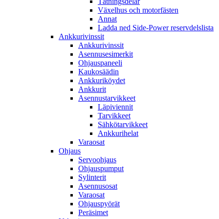
Tätningsdelar
Växelhus och motorfästen
Annat
Ladda ned Side-Power reservdelslista
Ankkurivinssit
Ankkurivinssit
Asennusesimerkit
Ohjauspaneeli
Kaukosäädin
Ankkuriköydet
Ankkurit
Asennustarvikkeet
Läpiviennit
Tarvikkeet
Sähkötarvikkeet
Ankkurihelat
Varaosat
Ohjaus
Servoohjaus
Ohjauspumput
Sylinterit
Asennusosat
Varaosat
Ohjauspyörät
Peräsimet