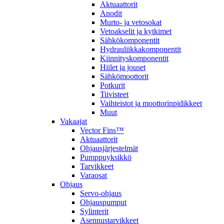
Aktuaattorit
Anodit
Murto- ja vetosokat
Vetoakselit ja kytkimet
Sähkökomponentit
Hydrauliikkakomponentit
Kiinnityskomponentit
Hiilet ja jouset
Sähkömoottorit
Potkurit
Tiivisteet
Vaihteistot ja moottorinpidikkeet
Muut
Vakaajat
Vector Fins™
Aktuaattorit
Ohjausjärjestelmät
Pumppuyksikkö
Tarvikkeet
Varaosat
Ohjaus
Servo-ohjaus
Ohjauspumput
Sylinterit
Asennustarvikkeet