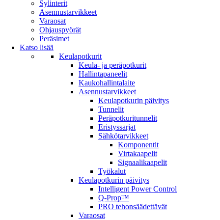
Sylinterit
Asennustarvikkeet
Varaosat
Ohjauspyörät
Peräsimet
Katso lisää
Keulapotkurit
Keula- ja peräpotkurit
Hallintapaneelit
Kaukohallintalaite
Asennustarvikkeet
Keulapotkurin päivitys
Tunnelit
Peräpotkuritunnelit
Eristyssarjat
Sähkötarvikkeet
Komponentit
Virtakaapelit
Signaalikaapelit
Työkalut
Keulapotkurin päivitys
Intelligent Power Control
Q-Prop™
PRO tehonsäädettävät
Varaosat