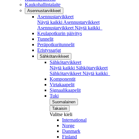
Kaukohallintalaite
Asennustarvikkeet
Asennustarvikkeet
Näytä kaikki Asennustarvikkeet
Asennustarvikkeet
Näytä kaikki
Keulapotkurin päivitys
Tunnelit
Peräpotkuritunnelit
Eristyssarjat
Sähkötarvikkeet
Sähkötarvikkeet
Näytä kaikki Sähkötarvikkeet
Sähkötarvikkeet
Näytä kaikki
Komponentit
Virtakaapelit
Signaalikaapelit
Tuki
Suomalainen
Takaisin
Valitse kieli
International
Norge
Danmark
Finland