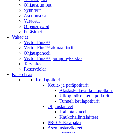
Ohjauspumput
Sylinterit
Asennusosat
Varaosat
Ohjauspyörät
Peräsimet
Vakaajat
Vector Fins™
Vector Fins™ aktuaattiorit
Ohjauspaneeli
Vector Fins™-pumppuyksikkö
Tarvikkeet
Reservdelar
Katso lisää
Keulapotkurit
Keula- ja peräpotkurit
Alaslaskettavat keulapotkurit
Ulkopuoliset keulapotkurit
Tunneli keulapotkurit
Ohjauslaitteet
Hallintapaneelit
Kaukohallintalaitteet
PRO™ E-sarjaksi
Asennustarvikkeet