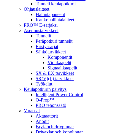
Tunneli keulapotkurit
Ohjauslaitteet
Hallintapaneelit
Kaukohallintalaitteet
PRO™ E-sarjaksi
Asennustarvikkeet
Tunnelit
Peräpotkuri tunnelit
Eristyssarjat
Sähkötarvikkeet
Komponentit
Virtakaapelit
Signaalikaapelit
SX & EX tarvikkeet
SR(V)(L) tarvikkeet
Työkalut
Keulapotkurin päivitys
Intelligent Power Control
Q-Prop™
PRO tehonsäätö
Varaosat
Aktuaattorit
Anodit
Bryt- och drivpinnar
Drivaxlar och kopplingar