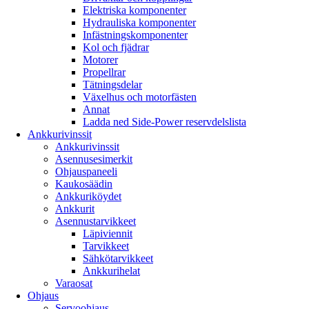
Elektriska komponenter
Hydrauliska komponenter
Infästningskomponenter
Kol och fjädrar
Motorer
Propellrar
Tätningsdelar
Växelhus och motorfästen
Annat
Ladda ned Side-Power reservdelslista
Ankkurivinssit
Ankkurivinssit
Asennusesimerkit
Ohjauspaneeli
Kaukosäädin
Ankkuriköydet
Ankkurit
Asennustarvikkeet
Läpiviennit
Tarvikkeet
Sähkötarvikkeet
Ankkurihelat
Varaosat
Ohjaus
Servoohjaus