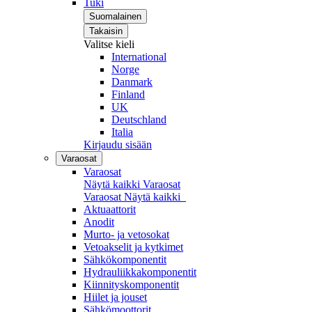
Tuki
Suomalainen
Takaisin
Valitse kieli
International
Norge
Danmark
Finland
UK
Deutschland
Italia
Kirjaudu sisään
Varaosat
Varaosat
Näytä kaikki Varaosat
Varaosat
Näytä kaikki
Aktuaattorit
Anodit
Murto- ja vetosokat
Vetoakselit ja kytkimet
Sähkökomponentit
Hydrauliikkakomponentit
Kiinnityskomponentit
Hiilet ja jouset
Sähkömoottorit