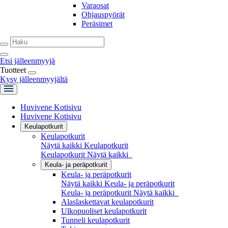
Varaosat
Ohjauspyörät
Peräsimet
Etsi jälleenmyyjä
Tuotteet
Kysy jälleenmyyjältä
Huvivene Kotisivu
Huvivene Kotisivu
Keulapotkurit
Keulapotkurit
Näytä kaikki Keulapotkurit
Keulapotkurit
Näytä kaikki
Keula- ja peräpotkurit
Keula- ja peräpotkurit
Näytä kaikki Keula- ja peräpotkurit
Keula- ja peräpotkurit
Näytä kaikki
Alaslaskettavat keulapotkurit
Ulkopuoliset keulapotkurit
Tunneli keulapotkurit