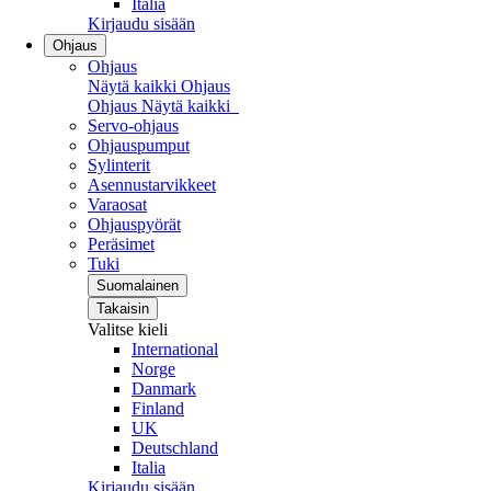
Italia
Kirjaudu sisään
Ohjaus
Ohjaus
Näytä kaikki Ohjaus
Ohjaus
Näytä kaikki
Servo-ohjaus
Ohjauspumput
Sylinterit
Asennustarvikkeet
Varaosat
Ohjauspyörät
Peräsimet
Tuki
Suomalainen
Takaisin
Valitse kieli
International
Norge
Danmark
Finland
UK
Deutschland
Italia
Kirjaudu sisään