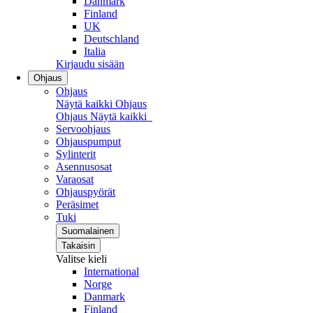
Danmark
Finland
UK
Deutschland
Italia
Kirjaudu sisään
Ohjaus
Ohjaus
Näytä kaikki Ohjaus
Ohjaus
Näytä kaikki
Servoohjaus
Ohjauspumput
Sylinterit
Asennusosat
Varaosat
Ohjauspyörät
Peräsimet
Tuki
Suomalainen
Takaisin
Valitse kieli
International
Norge
Danmark
Finland