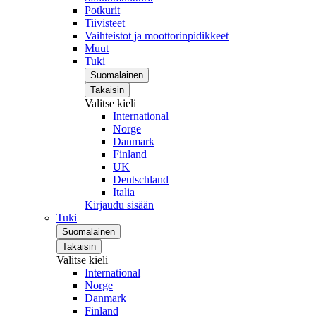
Potkurit
Tiivisteet
Vaihteistot ja moottorinpidikkeet
Muut
Tuki
Suomalainen
Takaisin
Valitse kieli
International
Norge
Danmark
Finland
UK
Deutschland
Italia
Kirjaudu sisään
Tuki
Suomalainen
Takaisin
Valitse kieli
International
Norge
Danmark
Finland