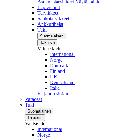
Asennustarvikkeet
Näytä kaikki
Läpiviennit
Tarvikkeet
Sähkötarvikkeet
Ankkurihelat
Tuki
Suomalainen
Takaisin
Valitse kieli
International
Norge
Danmark
Finland
UK
Deutschland
Italia
Kirjaudu sisään
Varaosat
Tuki
Suomalainen
Takaisin
Valitse kieli
International
Norge