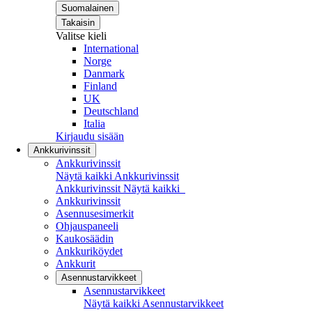
Suomalainen
Takaisin
Valitse kieli
International
Norge
Danmark
Finland
UK
Deutschland
Italia
Kirjaudu sisään
Ankkurivinssit
Ankkurivinssit
Näytä kaikki Ankkurivinssit
Ankkurivinssit
Näytä kaikki
Ankkurivinssit
Asennusesimerkit
Ohjauspaneeli
Kaukosäädin
Ankkuriköydet
Ankkurit
Asennustarvikkeet
Asennustarvikkeet
Näytä kaikki Asennustarvikkeet