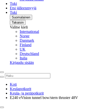
Tuki
Etsi jälleenmyyjä
Tuki
Suomalainen
Takaisin
Valitse kieli
International
Norge
Danmark
Finland
UK
Deutschland
Italia
Kirjaudu sisään
Koti
Keulapotkurit
Keula- ja peräpotkurit
E240 eVision tunnel bow/stern thruster 48V