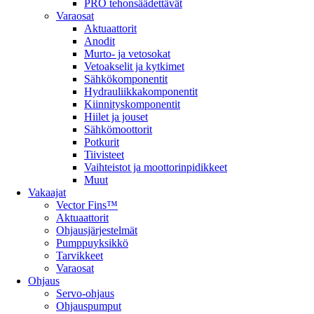
PRO tehonsäädettävät
Varaosat
Aktuaattorit
Anodit
Murto- ja vetosokat
Vetoakselit ja kytkimet
Sähkökomponentit
Hydrauliikkakomponentit
Kiinnityskomponentit
Hiilet ja jouset
Sähkömoottorit
Potkurit
Tiivisteet
Vaihteistot ja moottorinpidikkeet
Muut
Vakaajat
Vector Fins™
Aktuaattorit
Ohjausjärjestelmät
Pumppuyksikkö
Tarvikkeet
Varaosat
Ohjaus
Servo-ohjaus
Ohjauspumput