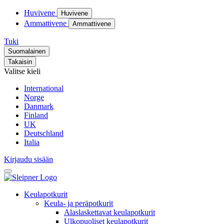
Huvivene
Huvivene
Ammattivene
Ammattivene
Tuki
Suomalainen
Takaisin
Valitse kieli
International
Norge
Danmark
Finland
UK
Deutschland
Italia
Kirjaudu sisään
Keulapotkurit
Keula- ja peräpotkurit
Alaslaskettavat keulapotkurit
Ulkopuoliset keulapotkurit