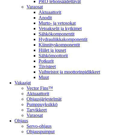
PRO tehonsäädettävät
Varaosat
Aktuaattorit
Anodit
Murto- ja vetosokat
Vetoakselit ja kytkimet
Sähkökomponentit
Hydrauliikkakomponentit
Kiinnityskomponentit
Hiilet ja jouset
Sähkömoottorit
Potkurit
Tiivisteet
Vaihteistot ja moottorinpidikkeet
Muut
Vakaajat
Vector Fins™
Aktuaattorit
Ohjausjärjestelmät
Pumppuyksikkö
Tarvikkeet
Varaosat
Ohjaus
Servo-ohjaus
Ohjauspumput