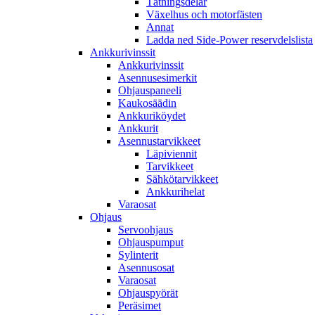
Tätningsdelar
Växelhus och motorfästen
Annat
Ladda ned Side-Power reservdelslista
Ankkurivinssit
Ankkurivinssit
Asennusesimerkit
Ohjauspaneeli
Kaukosäädin
Ankkuriköydet
Ankkurit
Asennustarvikkeet
Läpiviennit
Tarvikkeet
Sähkötarvikkeet
Ankkurihelat
Varaosat
Ohjaus
Servoohjaus
Ohjauspumput
Sylinterit
Asennusosat
Varaosat
Ohjauspyörät
Peräsimet