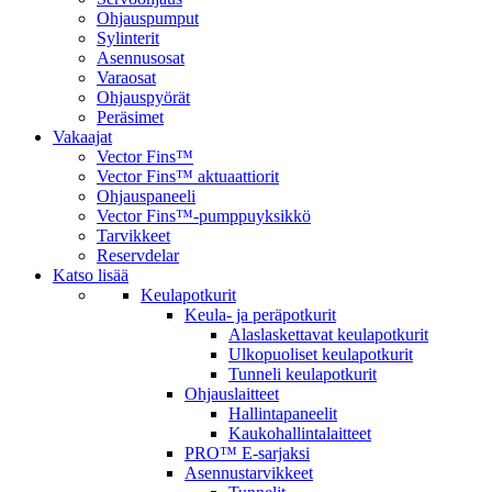
Ohjauspumput
Sylinterit
Asennusosat
Varaosat
Ohjauspyörät
Peräsimet
Vakaajat
Vector Fins™
Vector Fins™ aktuaattiorit
Ohjauspaneeli
Vector Fins™-pumppuyksikkö
Tarvikkeet
Reservdelar
Katso lisää
Keulapotkurit
Keula- ja peräpotkurit
Alaslaskettavat keulapotkurit
Ulkopuoliset keulapotkurit
Tunneli keulapotkurit
Ohjauslaitteet
Hallintapaneelit
Kaukohallintalaitteet
PRO™ E-sarjaksi
Asennustarvikkeet