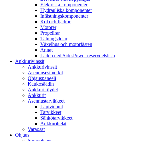
Elektriska komponenter
Hydrauliska komponenter
Infästningskomponenter
Kol och fjädrar
Motorer
Propellrar
Tätningsdelar
Växelhus och motorfästen
Annat
Ladda ned Side-Power reservdelslista
Ankkurivinssit
Ankkurivinssit
Asennusesimerkit
Ohjauspaneeli
Kaukosäädin
Ankkuriköydet
Ankkurit
Asennustarvikkeet
Läpiviennit
Tarvikkeet
Sähkötarvikkeet
Ankkurihelat
Varaosat
Ohjaus
Servoohjaus