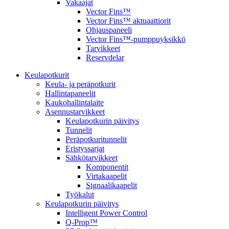
Vakaajat
Vector Fins™
Vector Fins™ aktuaattiorit
Ohjauspaneeli
Vector Fins™-pumppuyksikkö
Tarvikkeet
Reservdelar
Keulapotkurit
Keula- ja peräpotkurit
Hallintapaneelit
Kaukohallintalaite
Asennustarvikkeet
Keulapotkurin päivitys
Tunnelit
Peräpotkuritunnelit
Eristyssarjat
Sähkötarvikkeet
Komponentit
Virtakaapelit
Signaalikaapelit
Työkalut
Keulapotkurin päivitys
Intelligent Power Control
Q-Prop™