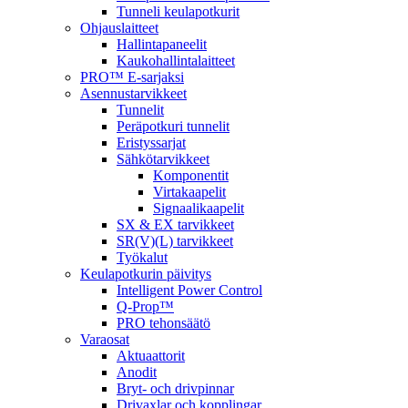
Tunneli keulapotkurit
Ohjauslaitteet
Hallintapaneelit
Kaukohallintalaitteet
PRO™ E-sarjaksi
Asennustarvikkeet
Tunnelit
Peräpotkuri tunnelit
Eristyssarjat
Sähkötarvikkeet
Komponentit
Virtakaapelit
Signaalikaapelit
SX & EX tarvikkeet
SR(V)(L) tarvikkeet
Työkalut
Keulapotkurin päivitys
Intelligent Power Control
Q-Prop™
PRO tehonsäätö
Varaosat
Aktuaattorit
Anodit
Bryt- och drivpinnar
Drivaxlar och kopplingar