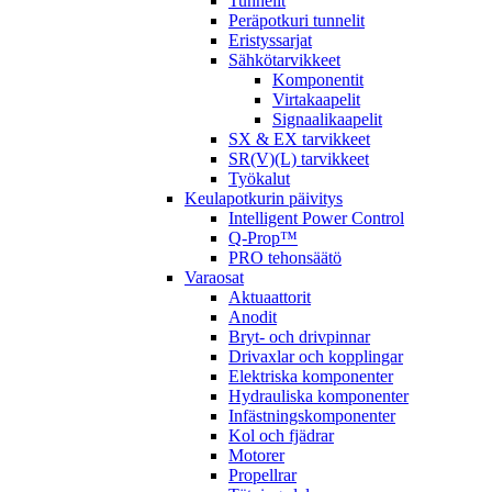
Tunnelit
Peräpotkuri tunnelit
Eristyssarjat
Sähkötarvikkeet
Komponentit
Virtakaapelit
Signaalikaapelit
SX & EX tarvikkeet
SR(V)(L) tarvikkeet
Työkalut
Keulapotkurin päivitys
Intelligent Power Control
Q-Prop™
PRO tehonsäätö
Varaosat
Aktuaattorit
Anodit
Bryt- och drivpinnar
Drivaxlar och kopplingar
Elektriska komponenter
Hydrauliska komponenter
Infästningskomponenter
Kol och fjädrar
Motorer
Propellrar