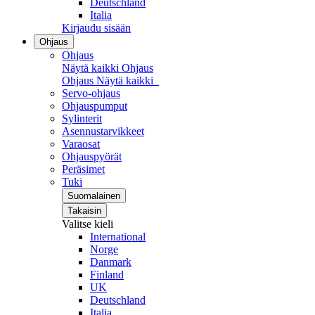
Deutschland
Italia
Kirjaudu sisään
Ohjaus
Ohjaus
Näytä kaikki Ohjaus
Ohjaus
Näytä kaikki
Servo-ohjaus
Ohjauspumput
Sylinterit
Asennustarvikkeet
Varaosat
Ohjauspyörät
Peräsimet
Tuki
Suomalainen
Takaisin
Valitse kieli
International
Norge
Danmark
Finland
UK
Deutschland
Italia