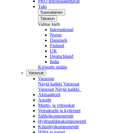
PRO tehonsäädettävät
Tuki
Suomalainen
Takaisin
Valitse kieli
International
Norge
Danmark
Finland
UK
Deutschland
Italia
Kirjaudu sisään
Varaosat
Varaosat
Näytä kaikki Varaosat
Varaosat
Näytä kaikki
Aktuaattorit
Anodit
Murto- ja vetosokat
Vetoakselit ja kytkimet
Sähkökomponentit
Hydrauliikkakomponentit
Kiinnityskomponentit
Hiilet ja jouset