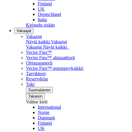
Finland
UK
Deutschland
Italia
Kirjaudu sisään
Vakaajat
Vakaajat
Näytä kaikki Vakaajat
Vakaajat
Näytä kaikki
Vector Fins™
Vector Fins™ aktuaattiorit
Ohjauspaneeli
Vector Fins™-pumppuyksikkö
Tarvikkeet
Reservdelar
Tuki
Suomalainen
Takaisin
Valitse kieli
International
Norge
Danmark
Finland
UK