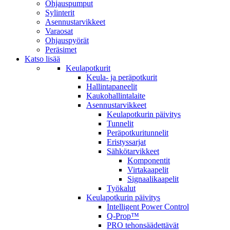
Ohjauspumput
Sylinterit
Asennustarvikkeet
Varaosat
Ohjauspyörät
Peräsimet
Katso lisää
Keulapotkurit
Keula- ja peräpotkurit
Hallintapaneelit
Kaukohallintalaite
Asennustarvikkeet
Keulapotkurin päivitys
Tunnelit
Peräpotkuritunnelit
Eristyssarjat
Sähkötarvikkeet
Komponentit
Virtakaapelit
Signaalikaapelit
Työkalut
Keulapotkurin päivitys
Intelligent Power Control
Q-Prop™
PRO tehonsäädettävät