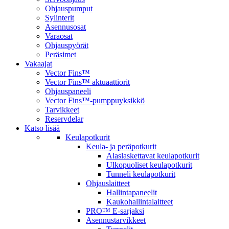
Ohjauspumput
Sylinterit
Asennusosat
Varaosat
Ohjauspyörät
Peräsimet
Vakaajat
Vector Fins™
Vector Fins™ aktuaattiorit
Ohjauspaneeli
Vector Fins™-pumppuyksikkö
Tarvikkeet
Reservdelar
Katso lisää
Keulapotkurit
Keula- ja peräpotkurit
Alaslaskettavat keulapotkurit
Ulkopuoliset keulapotkurit
Tunneli keulapotkurit
Ohjauslaitteet
Hallintapaneelit
Kaukohallintalaitteet
PRO™ E-sarjaksi
Asennustarvikkeet