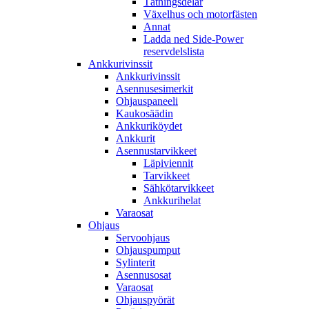
Tätningsdelar
Växelhus och motorfästen
Annat
Ladda ned Side-Power
reservdelslista
Ankkurivinssit
Ankkurivinssit
Asennusesimerkit
Ohjauspaneeli
Kaukosäädin
Ankkuriköydet
Ankkurit
Asennustarvikkeet
Läpiviennit
Tarvikkeet
Sähkötarvikkeet
Ankkurihelat
Varaosat
Ohjaus
Servoohjaus
Ohjauspumput
Sylinterit
Asennusosat
Varaosat
Ohjauspyörät