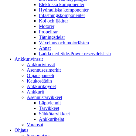
Elektriska komponenter
Hydrauliska komponenter
Infästningskomponenter
Kol och fjädrar
Motorer
Propellrar
Tätningsdelar
Växelhus och motorfästen
Annat
Ladda ned Side-Power reservdelslista
Ankkurivinssit
Ankkurivinssit
Asennusesimerkit
Ohjauspaneeli
Kaukosäädin
Ankkuriköydet
Ankkurit
Asennustarvikkeet
Läpiviennit
Tarvikkeet
Sähkötarvikkeet
Ankkurihelat
Varaosat
Ohjaus
Servoohjaus