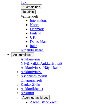
Tuki
Suomalainen
Takaisin
Valitse kieli
International
Norge
Danmark
Finland
UK
Deutschland
Italia
Kirjaudu sisään
Ankkurivinssit
Ankkurivinssit
Näytä kaikki Ankkurivinssit
Ankkurivinssit
Näytä kaikki
Ankkurivinssit
Asennusesimerkit
Ohjauspaneeli
Kaukosäädin
Ankkuriköydet
Ankkurit
Asennustarvikkeet
Asennustarvikkeet