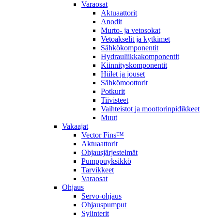
Varaosat
Aktuaattorit
Anodit
Murto- ja vetosokat
Vetoakselit ja kytkimet
Sähkökomponentit
Hydrauliikkakomponentit
Kiinnityskomponentit
Hiilet ja jouset
Sähkömoottorit
Potkurit
Tiivisteet
Vaihteistot ja moottorinpidikkeet
Muut
Vakaajat
Vector Fins™
Aktuaattorit
Ohjausjärjestelmät
Pumppuyksikkö
Tarvikkeet
Varaosat
Ohjaus
Servo-ohjaus
Ohjauspumput
Sylinterit