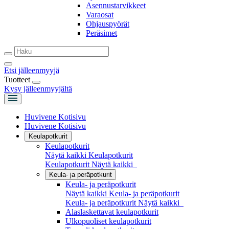
Asennustarvikkeet
Varaosat
Ohjauspyörät
Peräsimet
Etsi jälleenmyyjä
Tuotteet
Kysy jälleenmyyjältä
Huvivene Kotisivu
Huvivene Kotisivu
Keulapotkurit
Keulapotkurit
Näytä kaikki Keulapotkurit
Keulapotkurit
Näytä kaikki
Keula- ja peräpotkurit
Keula- ja peräpotkurit
Näytä kaikki Keula- ja peräpotkurit
Keula- ja peräpotkurit
Näytä kaikki
Alaslaskettavat keulapotkurit
Ulkopuoliset keulapotkurit