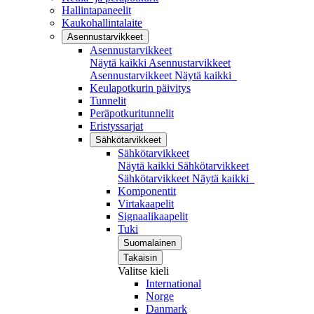
Hallintapaneelit
Kaukohallintalaite
Asennustarvikkeet
Asennustarvikkeet
Näytä kaikki Asennustarvikkeet
Asennustarvikkeet
Näytä kaikki
Keulapotkurin päivitys
Tunnelit
Peräpotkuritunnelit
Eristyssarjat
Sähkötarvikkeet
Sähkötarvikkeet
Näytä kaikki Sähkötarvikkeet
Sähkötarvikkeet
Näytä kaikki
Komponentit
Virtakaapelit
Signaalikaapelit
Tuki
Suomalainen
Takaisin
Valitse kieli
International
Norge
Danmark