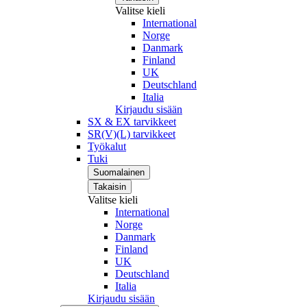
Valitse kieli
International
Norge
Danmark
Finland
UK
Deutschland
Italia
Kirjaudu sisään
SX & EX tarvikkeet
SR(V)(L) tarvikkeet
Työkalut
Tuki
Suomalainen
Takaisin
Valitse kieli
International
Norge
Danmark
Finland
UK
Deutschland
Italia
Kirjaudu sisään