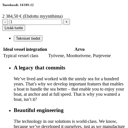
Tuotekoodi: 14/10S-12
2 384,50 €
(Ehdottu myyntihinta)
-
+
Lisää tuote
Tekniset tiedot
Ideal vessel integration
Arvo
Typical vessel class
Työvene, Moottorivene, Purjevene
A legacy that commits
We’ve lived and worked with the unruly sea for a hundred
years. That’s why we develop important features that enables
a boat to handle the sea better – that enable you to enjoy your
boat, at anchor and at full speed. That is why you wanted a
boat, isn’t it?
Beautiful engineering
The technology in our solutions is world-class. We know,
because we’ve developed it ourselves, just as we manufacture