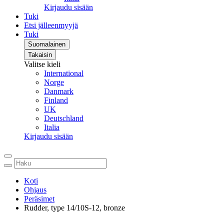
Kirjaudu sisään
Tuki
Etsi jälleenmyyjä
Tuki
Suomalainen
Takaisin
Valitse kieli
International
Norge
Danmark
Finland
UK
Deutschland
Italia
Kirjaudu sisään
Koti
Ohjaus
Peräsimet
Rudder, type 14/10S-12, bronze