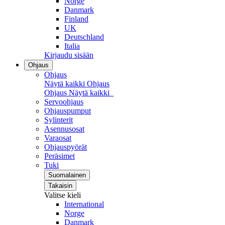
Norge
Danmark
Finland
UK
Deutschland
Italia
Kirjaudu sisään
Ohjaus
Ohjaus
Näytä kaikki Ohjaus
Ohjaus
Näytä kaikki
Servoohjaus
Ohjauspumput
Sylinterit
Asennusosat
Varaosat
Ohjauspyörät
Peräsimet
Tuki
Suomalainen
Takaisin
Valitse kieli
International
Norge
Danmark