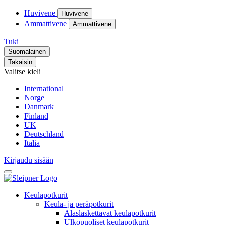
Huvivene
Huvivene
Ammattivene
Ammattivene
Tuki
Suomalainen
Takaisin
Valitse kieli
International
Norge
Danmark
Finland
UK
Deutschland
Italia
Kirjaudu sisään
Keulapotkurit
Keula- ja peräpotkurit
Alaslaskettavat keulapotkurit
Ulkopuoliset keulapotkurit