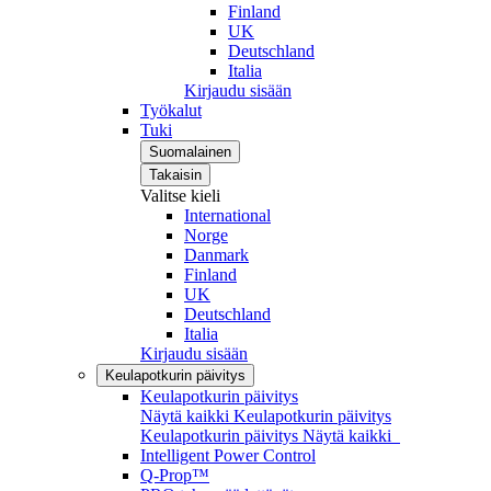
Finland
UK
Deutschland
Italia
Kirjaudu sisään
Työkalut
Tuki
Suomalainen
Takaisin
Valitse kieli
International
Norge
Danmark
Finland
UK
Deutschland
Italia
Kirjaudu sisään
Keulapotkurin päivitys
Keulapotkurin päivitys
Näytä kaikki Keulapotkurin päivitys
Keulapotkurin päivitys
Näytä kaikki
Intelligent Power Control
Q-Prop™