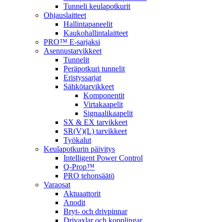
Tunneli keulapotkurit
Ohjauslaitteet
Hallintapaneelit
Kaukohallintalaitteet
PRO™ E-sarjaksi
Asennustarvikkeet
Tunnelit
Peräpotkuri tunnelit
Eristyssarjat
Sähkötarvikkeet
Komponentit
Virtakaapelit
Signaalikaapelit
SX & EX tarvikkeet
SR(V)(L) tarvikkeet
Työkalut
Keulapotkurin päivitys
Intelligent Power Control
Q-Prop™
PRO tehonsäätö
Varaosat
Aktuaattorit
Anodit
Bryt- och drivpinnar
Drivaxlar och kopplingar