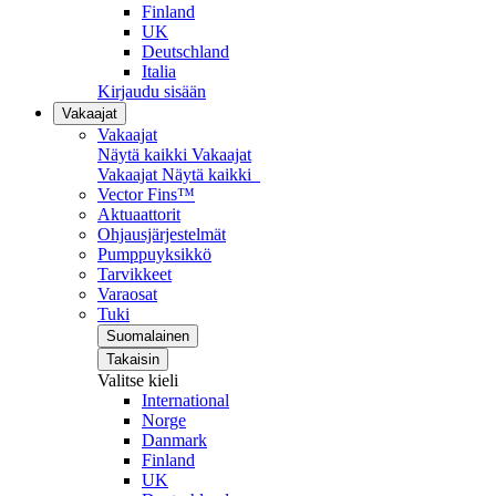
Finland
UK
Deutschland
Italia
Kirjaudu sisään
Vakaajat
Vakaajat
Näytä kaikki Vakaajat
Vakaajat
Näytä kaikki
Vector Fins™
Aktuaattorit
Ohjausjärjestelmät
Pumppuyksikkö
Tarvikkeet
Varaosat
Tuki
Suomalainen
Takaisin
Valitse kieli
International
Norge
Danmark
Finland
UK