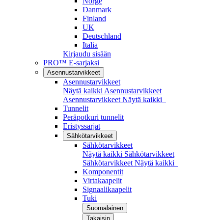
Norge
Danmark
Finland
UK
Deutschland
Italia
Kirjaudu sisään
PRO™ E-sarjaksi
Asennustarvikkeet
Asennustarvikkeet
Näytä kaikki Asennustarvikkeet
Asennustarvikkeet
Näytä kaikki
Tunnelit
Peräpotkuri tunnelit
Eristyssarjat
Sähkötarvikkeet
Sähkötarvikkeet
Näytä kaikki Sähkötarvikkeet
Sähkötarvikkeet
Näytä kaikki
Komponentit
Virtakaapelit
Signaalikaapelit
Tuki
Suomalainen
Takaisin