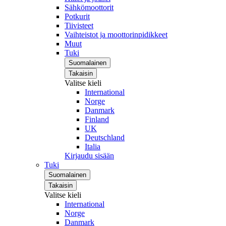
Sähkömoottorit
Potkurit
Tiivisteet
Vaihteistot ja moottorinpidikkeet
Muut
Tuki
Suomalainen
Takaisin
Valitse kieli
International
Norge
Danmark
Finland
UK
Deutschland
Italia
Kirjaudu sisään
Tuki
Suomalainen
Takaisin
Valitse kieli
International
Norge
Danmark