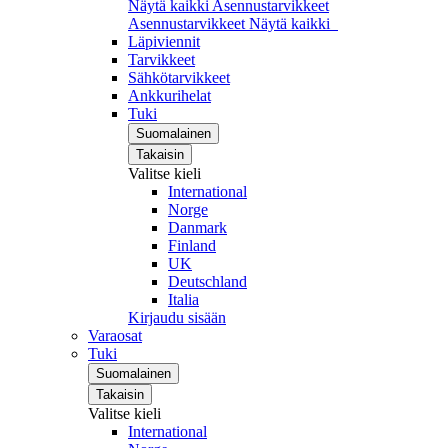
Näytä kaikki Asennustarvikkeet
Asennustarvikkeet
Näytä kaikki
Läpiviennit
Tarvikkeet
Sähkötarvikkeet
Ankkurihelat
Tuki
Suomalainen
Takaisin
Valitse kieli
International
Norge
Danmark
Finland
UK
Deutschland
Italia
Kirjaudu sisään
Varaosat
Tuki
Suomalainen
Takaisin
Valitse kieli
International