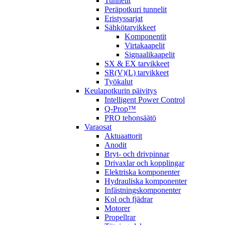
Tunnelit
Peräpotkuri tunnelit
Eristyssarjat
Sähkötarvikkeet
Komponentit
Virtakaapelit
Signaalikaapelit
SX & EX tarvikkeet
SR(V)(L) tarvikkeet
Työkalut
Keulapotkurin päivitys
Intelligent Power Control
Q-Prop™
PRO tehonsäätö
Varaosat
Aktuaattorit
Anodit
Bryt- och drivpinnar
Drivaxlar och kopplingar
Elektriska komponenter
Hydrauliska komponenter
Infästningskomponenter
Kol och fjädrar
Motorer
Propellrar