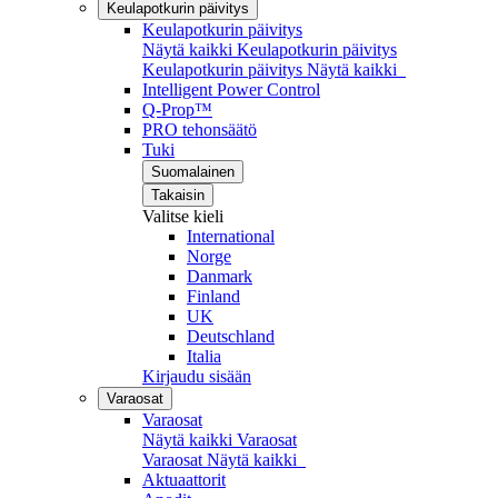
Keulapotkurin päivitys
Keulapotkurin päivitys
Näytä kaikki Keulapotkurin päivitys
Keulapotkurin päivitys
Näytä kaikki
Intelligent Power Control
Q-Prop™
PRO tehonsäätö
Tuki
Suomalainen
Takaisin
Valitse kieli
International
Norge
Danmark
Finland
UK
Deutschland
Italia
Kirjaudu sisään
Varaosat
Varaosat
Näytä kaikki Varaosat
Varaosat
Näytä kaikki
Aktuaattorit