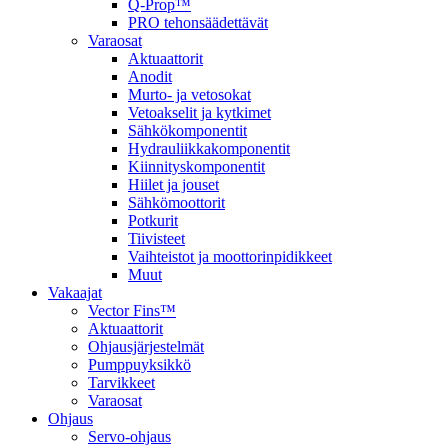
Q-Prop™
PRO tehonsäädettävät
Varaosat
Aktuaattorit
Anodit
Murto- ja vetosokat
Vetoakselit ja kytkimet
Sähkökomponentit
Hydrauliikkakomponentit
Kiinnityskomponentit
Hiilet ja jouset
Sähkömoottorit
Potkurit
Tiivisteet
Vaihteistot ja moottorinpidikkeet
Muut
Vakaajat
Vector Fins™
Aktuaattorit
Ohjausjärjestelmät
Pumppuyksikkö
Tarvikkeet
Varaosat
Ohjaus
Servo-ohjaus