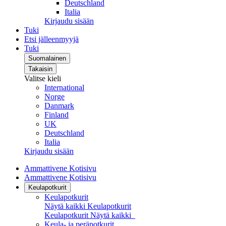
Deutschland
Italia
Kirjaudu sisään
Tuki
Etsi jälleenmyyjä
Tuki
Suomalainen
Takaisin
Valitse kieli
International
Norge
Danmark
Finland
UK
Deutschland
Italia
Kirjaudu sisään
Ammattivene Kotisivu
Ammattivene Kotisivu
Keulapotkurit
Keulapotkurit
Näytä kaikki Keulapotkurit
Keulapotkurit
Näytä kaikki
Keula- ja peräpotkurit