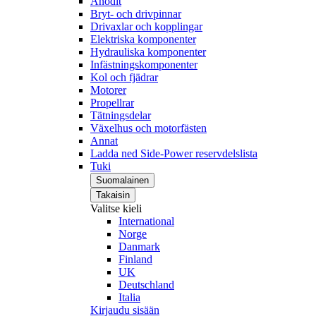
Anodit
Bryt- och drivpinnar
Drivaxlar och kopplingar
Elektriska komponenter
Hydrauliska komponenter
Infästningskomponenter
Kol och fjädrar
Motorer
Propellrar
Tätningsdelar
Växelhus och motorfästen
Annat
Ladda ned Side-Power reservdelslista
Tuki
Suomalainen
Takaisin
Valitse kieli
International
Norge
Danmark
Finland
UK
Deutschland
Italia
Kirjaudu sisään