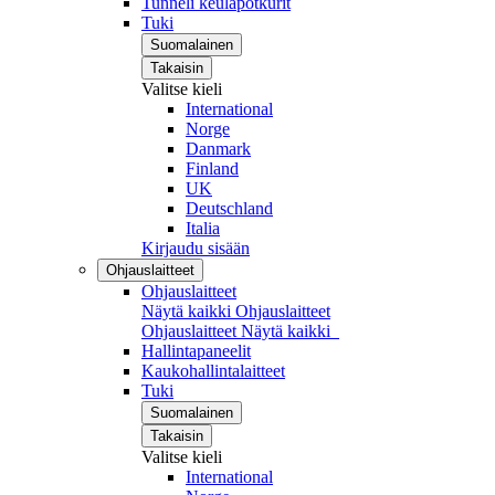
Tunneli keulapotkurit
Tuki
Suomalainen
Takaisin
Valitse kieli
International
Norge
Danmark
Finland
UK
Deutschland
Italia
Kirjaudu sisään
Ohjauslaitteet
Ohjauslaitteet
Näytä kaikki Ohjauslaitteet
Ohjauslaitteet
Näytä kaikki
Hallintapaneelit
Kaukohallintalaitteet
Tuki
Suomalainen
Takaisin
Valitse kieli
International